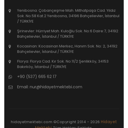
Yenibosna: Çobançeşme Mah. Mithatpaşa Cad. Yıldız
Sok. No.58 Kat.2 Yenibosna, 34196 Bahçelievler, İstanbul
/ TÜRKİYE
Şirinevler: Hürriyet Mah. Kuloğlu Sok. No:6 Daire:7, 34192
Bahçelievler, İstanbul / TÜRKİYE
Kocasinan: Kocasinan Merkez, Hanım Sok. No: 2, 34192
Bahçelievler, İstanbul / TÜRKİYE
Florya: Florya Cad. Kır Sok. No:11/2 Şenlikköy, 34153
Bakırköy, İstanbul / TÜRKİYE
+90 (537) 665 62 17
Email:
nur@hidayetmektebi.com
Hidayet
hidayetmektebi.com ©Copyright
2014 - 2026
Mektebi
Tüm Hakları Saklıdır.