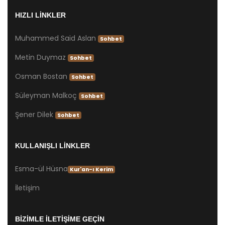
HIZLI LİNKLER
Muhammed Said Aslan
Sohbet
Metin Duymaz
Sohbet
Osman Bostan
Sohbet
Süleyman Malkoç
Sohbet
Şener Dilek
Sohbet
KULLANIŞLI LİNKLER
Esma-ül Hüsna
Kur'an-ı Kerim
İletişim
BİZİMLE İLETİŞİME GEÇİN