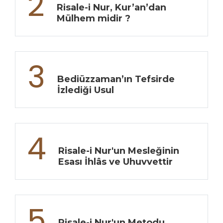
2
Risale-i Nur, Kur’an’dan
Mülhem midir ?
3
Bediüzzaman’ın Tefsirde
İzlediği Usul
4
Risale-i Nur'un Mesleğinin
Esası İhlâs ve Uhuvvettir
5
Risale-i Nur'un Metodu