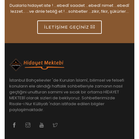
Dualarla hidayet iste ! ...ebedî saadet ...ebedî nimet ...ebedî
lezzet... ...ve dinle tebliğ et ! ...sohbetler ...zikir, fikir, şükürler...
İLETIŞIME GEÇINIZ
İstanbul Bahçelievler 'de Kurulan İslamî, bilimsel ve felsefi
konuların ele alındığı haftalık sohbetleriyle zamanın nasıl
geçtiğini unutturan samimi ve sıcak bir ortama HİDAYET
MEKTEBİ olarak sizleri de bekliyoruz. Sohbetlerimizde
Risale-i Nur Külliyatı 'ndan istifade edilen bilgiler
paylaşılmaktadır.