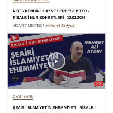
RAMAZAN SOHBETLERİ
NEFİS KENDİNİ HÜR VE SERBEST İSTER -
RİSALE-İ NUR SOHBETLERİ - 12.03.2024
HİDAYET MEKTEBİ /
Mehmet Ali Aydın
HD
CANLI YAYIN
ŞEAİRİ İSLAMİYET'İN EHEMMİYETİ - RİSALE-İ