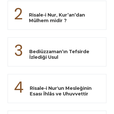
2
Risale-i Nur, Kur’an’dan
Mülhem midir ?
3
Bediüzzaman’ın Tefsirde
İzlediği Usul
4
Risale-i Nur'un Mesleğinin
Esası İhlâs ve Uhuvvettir