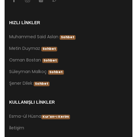
HIZLI LİNKLER
Muhammed Said Aslan
Sohbet
Metin Duymaz
Sohbet
Osman Bostan
Sohbet
Süleyman Malkoç
Sohbet
Şener Dilek
Sohbet
KULLANIŞLI LİNKLER
Esma-ül Hüsna
Kur'an-ı Kerim
İletişim