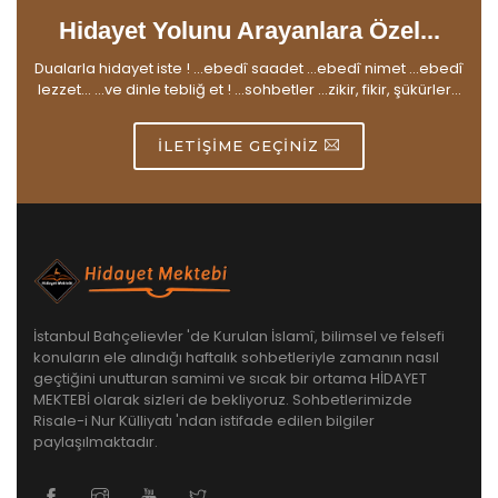
Hidayet Yolunu Arayanlara Özel...
Dualarla hidayet iste ! ...ebedî saadet ...ebedî nimet ...ebedî
lezzet... ...ve dinle tebliğ et ! ...sohbetler ...zikir, fikir, şükürler...
İLETIŞIME GEÇINIZ
İstanbul Bahçelievler 'de Kurulan İslamî, bilimsel ve felsefi
konuların ele alındığı haftalık sohbetleriyle zamanın nasıl
geçtiğini unutturan samimi ve sıcak bir ortama HİDAYET
MEKTEBİ olarak sizleri de bekliyoruz. Sohbetlerimizde
Risale-i Nur Külliyatı 'ndan istifade edilen bilgiler
paylaşılmaktadır.