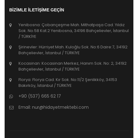
BİZİMLE İLETİŞİME GEÇİN
Yenibosna: Çobançeşme Mah. Mithatpaşa Cad. Yıldız
Sok. No.58 Kat.2 Yenibosna, 34196 Bahçelievler, İstanbul
/ TÜRKİYE
Şirinevler: Hürriyet Mah. Kuloğlu Sok. No:6 Daire:7, 34192
Bahçelievler, İstanbul / TÜRKİYE
Kocasinan: Kocasinan Merkez, Hanım Sok. No: 2, 34192
Bahçelievler, İstanbul / TÜRKİYE
Florya: Florya Cad. Kır Sok. No:11/2 Şenlikköy, 34153
Bakırköy, İstanbul / TÜRKİYE
+90 (537) 665 62 17
Email:
nur@hidayetmektebi.com