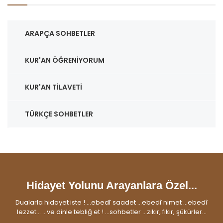
ARAPÇA SOHBETLER
KUR'AN ÖĞRENIYORUM
KUR'AN TILAVETI
TÜRKÇE SOHBETLER
Hidayet Yolunu Arayanlara Özel...
Dualarla hidayet iste ! ...ebedî saadet ...ebedî nimet ...ebedî
lezzet... ...ve dinle tebliğ et ! ...sohbetler ...zikir, fikir, şükürler...