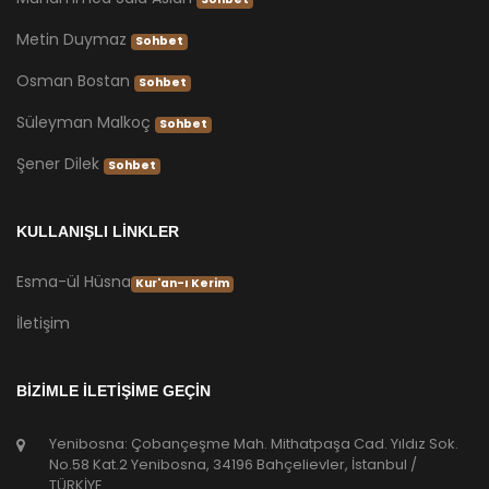
Metin Duymaz
Sohbet
Osman Bostan
Sohbet
Süleyman Malkoç
Sohbet
Şener Dilek
Sohbet
KULLANIŞLI LİNKLER
Esma-ül Hüsna
Kur'an-ı Kerim
İletişim
BİZİMLE İLETİŞİME GEÇİN
Yenibosna: Çobançeşme Mah. Mithatpaşa Cad. Yıldız Sok.
No.58 Kat.2 Yenibosna, 34196 Bahçelievler, İstanbul /
TÜRKİYE