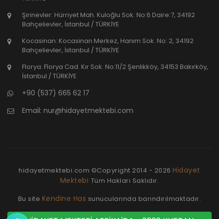
Şirinevler: Hürriyet Mah. Kuloğlu Sok. No:6 Daire:7, 34192
Bahçelievler, İstanbul / TÜRKİYE
Kocasinan: Kocasinan Merkez, Hanım Sok. No: 2, 34192
Bahçelievler, İstanbul / TÜRKİYE
Florya: Florya Cad. Kır Sok. No:11/2 Şenlikköy, 34153 Bakırköy,
İstanbul / TÜRKİYE
+90 (537) 665 62 17
Email:
nur@hidayetmektebi.com
Hidayet
hidayetmektebi.com ©Copyright
2014 - 2026
Mektebi
Tüm Hakları Saklıdır.
Kendine Has
Bu site
sunucularında barındırılmaktadır.