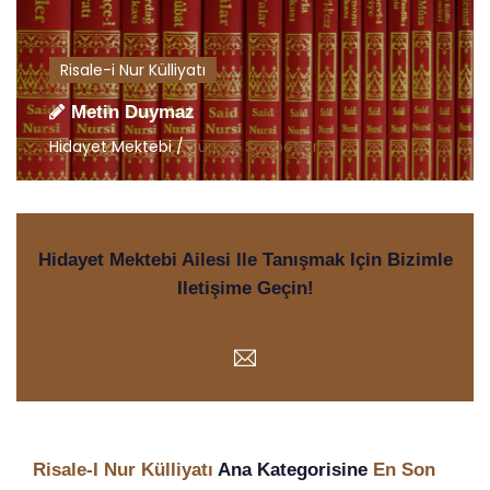
Risale-i Nur Külliyatı
Metin Duymaz
Hidayet Mektebi /
Türkçe Sohbetler
Hidayet Mektebi Ailesi Ile Tanışmak Için Bizimle
Iletişime Geçin!
Risale-I Nur Külliyatı
Ana Kategorisine
En Son