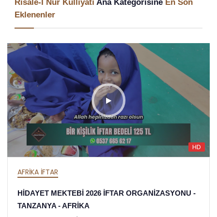
Risale-I Nur Külliyatı
Ana Kategorisine
En Son
Eklenenler
HD
AFRİKA İFTAR
HİDAYET MEKTEBİ 2026 İFTAR ORGANİZASYONU -
TANZANYA - AFRİKA