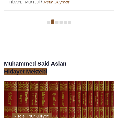
HİDAYET MEKTEBİ /
Metin Duymaz
Muhammed Said Aslan
Hidayet Mektebi
Risale-i Nur Külliyatı