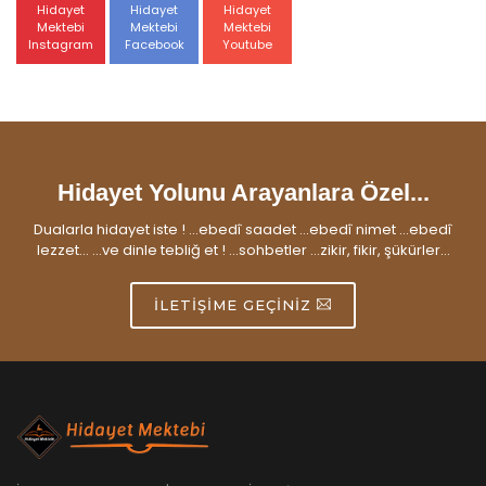
Hidayet
Hidayet
Hidayet
Mektebi
Mektebi
Mektebi
Instagram
Facebook
Youtube
Hidayet Yolunu Arayanlara Özel...
Dualarla hidayet iste ! ...ebedî saadet ...ebedî nimet ...ebedî
lezzet... ...ve dinle tebliğ et ! ...sohbetler ...zikir, fikir, şükürler...
İLETIŞIME GEÇINIZ