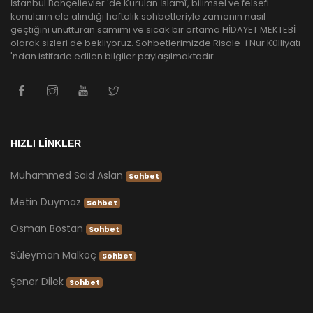
İstanbul Bahçelievler 'de Kurulan İslamî, bilimsel ve felsefi
konuların ele alındığı haftalık sohbetleriyle zamanın nasıl
geçtiğini unutturan samimi ve sıcak bir ortama HİDAYET MEKTEBİ
olarak sizleri de bekliyoruz. Sohbetlerimizde Risale-i Nur Külliyatı
'ndan istifade edilen bilgiler paylaşılmaktadır.
HIZLI LİNKLER
Muhammed Said Aslan
Sohbet
Metin Duymaz
Sohbet
Osman Bostan
Sohbet
Süleyman Malkoç
Sohbet
Şener Dilek
Sohbet