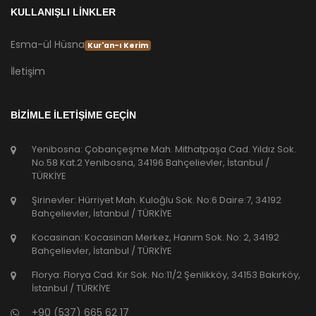
KULLANIŞLI LİNKLER
Esma-ül Hüsna
Kur'an-ı Kerim
İletişim
BİZİMLE İLETİŞİME GEÇİN
Yenibosna: Çobançeşme Mah. Mithatpaşa Cad. Yıldız Sok.
No.58 Kat.2 Yenibosna, 34196 Bahçelievler, İstanbul /
TÜRKİYE
Şirinevler: Hürriyet Mah. Kuloğlu Sok. No:6 Daire:7, 34192
Bahçelievler, İstanbul / TÜRKİYE
Kocasinan: Kocasinan Merkez, Hanım Sok. No: 2, 34192
Bahçelievler, İstanbul / TÜRKİYE
Florya: Florya Cad. Kır Sok. No:11/2 Şenlikköy, 34153 Bakırköy,
İstanbul / TÜRKİYE
+90 (537) 665 62 17