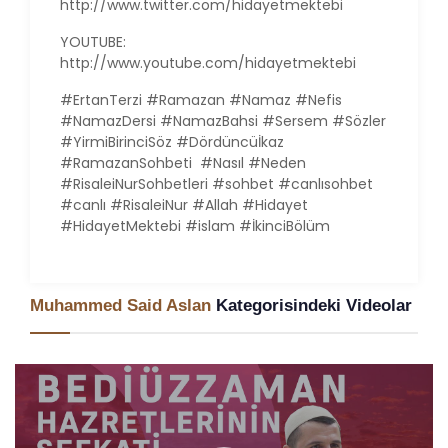
http://www.twitter.com/hidayetmektebi
YOUTUBE:
http://www.youtube.com/hidayetmektebi
#ErtanTerzi #Ramazan #Namaz #Nefis
#NamazDersi #NamazBahsi #Sersem #Sözler
#YirmiBirinciSöz #Dördüncüİkaz
#RamazanSohbeti #Nasıl #Neden
#RisaleiNurSohbetleri #sohbet #canlısohbet
#canlı #RisaleiNur #Allah #Hidayet
#HidayetMektebi #islam #İkinciBölüm
Muhammed Said Aslan
Kategorisindeki Videolar