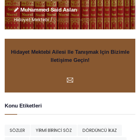
Muhammed Said Aslan
Hidayet Mektebi /
Türkçe Sohbetler
Hidayet Mektebi Ailesi Ile Tanışmak Için Bizimle
Iletişime Geçin!
Konu Etiketleri
SÖZLER
YİRMİ BİRİNCİ SÖZ
DÖRDÜNCÜ İKAZ