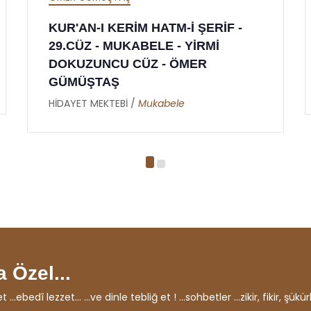
F -
KUR'AN-I KERİM HATM-İ ŞERİF -
28.CÜZ - MUKABELE - YİRMİ
SEKİZİNCİ CÜZ - ÖMER GÜMÜŞTA
HİDAYET MEKTEBİ /
Mukabele
 Özel...
ebedî lezzet... ...ve dinle tebliğ et ! ...sohbetler ...zikir, fikir, şükürl