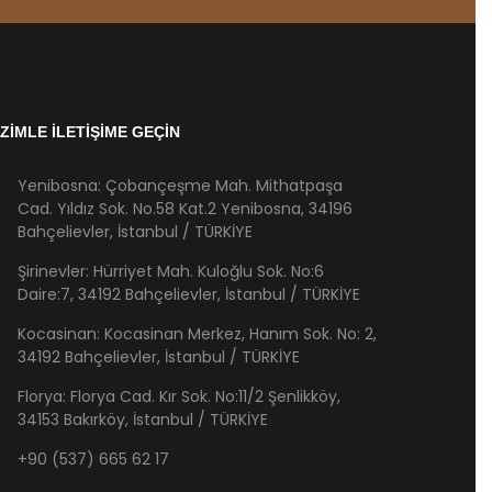
İZİMLE İLETİŞİME GEÇİN
Yenibosna: Çobançeşme Mah. Mithatpaşa
Cad. Yıldız Sok. No.58 Kat.2 Yenibosna, 34196
Bahçelievler, İstanbul / TÜRKİYE
Şirinevler: Hürriyet Mah. Kuloğlu Sok. No:6
Daire:7, 34192 Bahçelievler, İstanbul / TÜRKİYE
Kocasinan: Kocasinan Merkez, Hanım Sok. No: 2,
34192 Bahçelievler, İstanbul / TÜRKİYE
Florya: Florya Cad. Kır Sok. No:11/2 Şenlikköy,
34153 Bakırköy, İstanbul / TÜRKİYE
+90 (537) 665 62 17