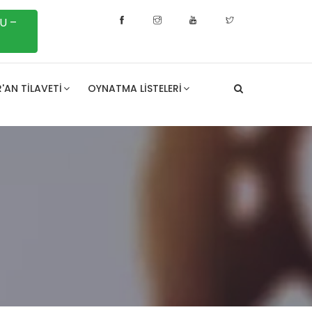
U –
'AN TILAVETI
OYNATMA LISTELERI