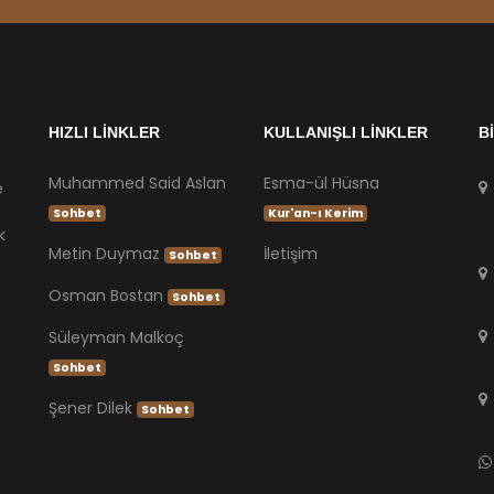
HIZLI LİNKLER
KULLANIŞLI LİNKLER
B
Muhammed Said Aslan
Esma-ül Hüsna
e
Sohbet
Kur'an-ı Kerim
k
Metin Duymaz
İletişim
Sohbet
Osman Bostan
Sohbet
Süleyman Malkoç
Sohbet
Şener Dilek
Sohbet