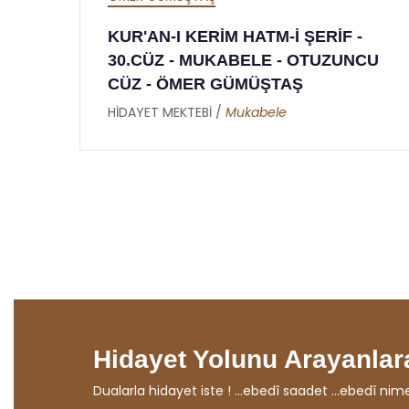
 ŞERİF -
KUR'AN-I KERİM HATM-İ ŞERİ
 OTUZUNCU
29.CÜZ - MUKABELE - YİRMİ
Ş
DOKUZUNCU CÜZ - ÖMER
GÜMÜŞTAŞ
HİDAYET MEKTEBİ /
Mukabele
Hidayet Yolunu Arayanlara
Dualarla hidayet iste ! ...ebedî saadet ...ebedî nimet ...