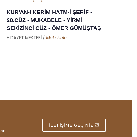
KUR'AN-I KERİM HATM-İ ŞERİF -
27.CÜZ - MUKABELE - YİRMİ
Ş
YEDİNCİ CÜZ - ÖMER GÜMÜŞTAŞ
HİDAYET MEKTEBİ /
Mukabele
İLETIŞIME GEÇINIZ
er...