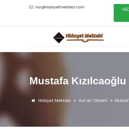
nur@hidayetmektebi.com
Hİ
Mustafa Kızılcaoğlu
Hidayet Mektebi
Kur'an Tilaveti
Mustafa