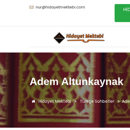
nur@hidayetmektebi.com
Hİ
Adem Altunkaynak
Hidayet Mektebi
Türkçe Sohbetler
Ade