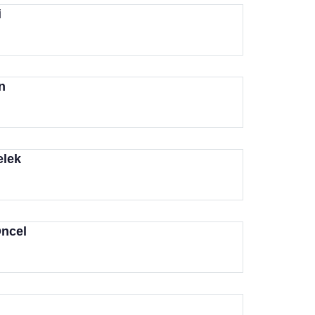
i
n
lek
ncel