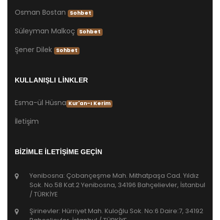
Osman Bostan
Sohbet
Süleyman Malkoç
Sohbet
Şener Dilek
Sohbet
KULLANIŞLI LİNKLER
Esma-ül Hüsna
Kur'an-ı Kerim
İletişim
BİZİMLE İLETİŞİME GEÇİN
Yenibosna: Çobançeşme Mah. Mithatpaşa Cad. Yıldız
Sok. No.58 Kat.2 Yenibosna, 34196 Bahçelievler, İstanbul
/ TÜRKİYE
Şirinevler: Hürriyet Mah. Kuloğlu Sok. No:6 Daire:7, 34192