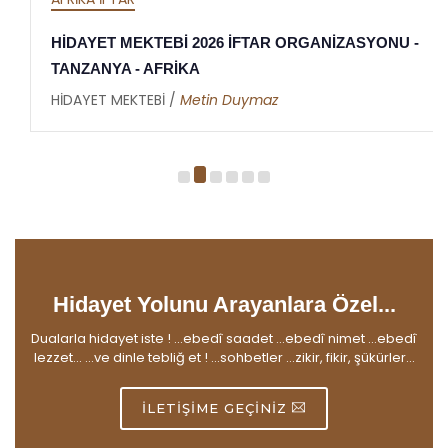
HİDAYET MEKTEBİ 2026 İFTAR ORGANİZASYONU -
TANZANYA - AFRİKA
HİDAYET MEKTEBİ /
Metin Duymaz
Hidayet Yolunu Arayanlara Özel...
Dualarla hidayet iste ! ...ebedî saadet ...ebedî nimet ...ebedî
lezzet... ...ve dinle tebliğ et ! ...sohbetler ...zikir, fikir, şükürler...
İLETIŞIME GEÇINIZ