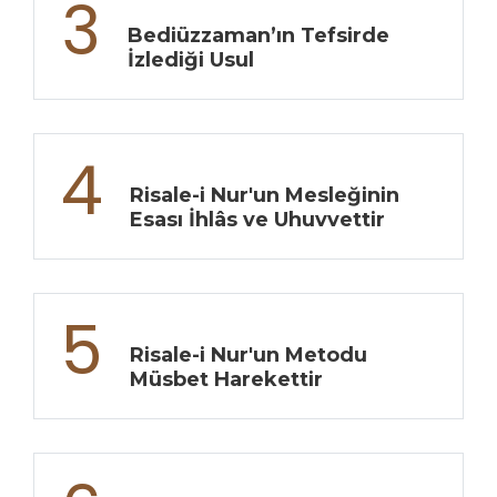
3
Bediüzzaman’ın Tefsirde
İzlediği Usul
4
Risale-i Nur'un Mesleğinin
Esası İhlâs ve Uhuvvettir
5
Risale-i Nur'un Metodu
Müsbet Harekettir