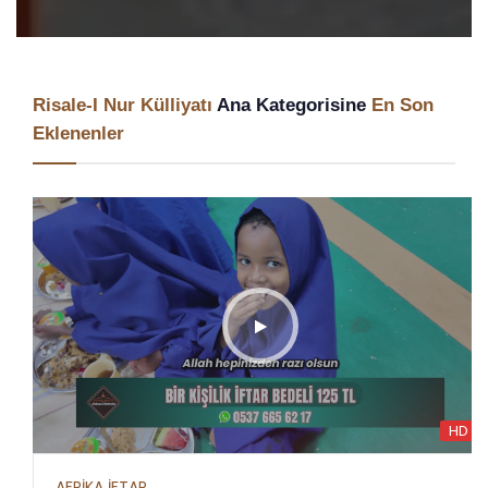
Risale-I Nur Külliyatı
Ana Kategorisine
En Son
Eklenenler
HD
AFRİKA İFTAR