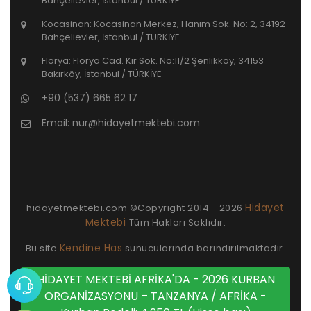
Bahçelievler, İstanbul / TÜRKİYE
Kocasinan: Kocasinan Merkez, Hanım Sok. No: 2, 34192
Bahçelievler, İstanbul / TÜRKİYE
Florya: Florya Cad. Kır Sok. No:11/2 Şenlikköy, 34153
Bakırköy, İstanbul / TÜRKİYE
+90 (537) 665 62 17
Email:
nur@hidayetmektebi.com
Hidayet
hidayetmektebi.com ©Copyright
2014 - 2026
Mektebi
Tüm Hakları Saklıdır.
Kendine Has
Bu site
sunucularında barındırılmaktadır.
HİDAYET MEKTEBİ AFRİKA'DA - 2026 KURBAN
ORGANİZASYONU – TANZANYA / AFRİKA -