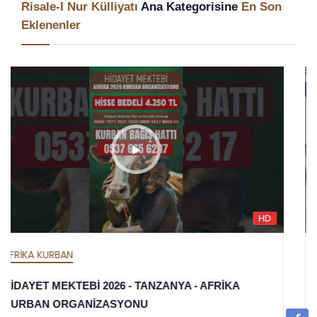
Risale-I Nur Külliyatı
Ana Kategorisine
En Son
Eklenenler
HD
AFRİKA İFTAR
HİDAYET MEKTEBİ 2026 İFTAR ORGANİZASYONU -
TANZANYA - AFRİKA