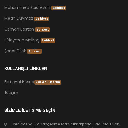
Muhammed Said Aslan
Sohbet
Metin Duymaz
Sohbet
Osman Bostan
Sohbet
Süleyman Malkoç
Sohbet
Şener Dilek
Sohbet
KULLANIŞLI LİNKLER
Esma-ül Hüsna
Kur'an-ı Kerim
İletişim
BİZİMLE İLETİŞİME GEÇİN
Yenibosna: Çobançeşme Mah. Mithatpaşa Cad. Yıldız Sok.