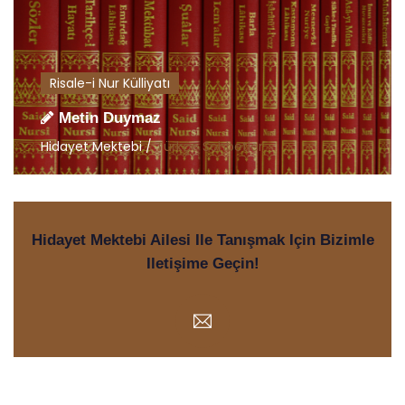
Risale-i Nur Külliyatı
Metin Duymaz
Hidayet Mektebi /
Türkçe Sohbetler
Hidayet Mektebi Ailesi Ile Tanışmak Için Bizimle
Iletişime Geçin!