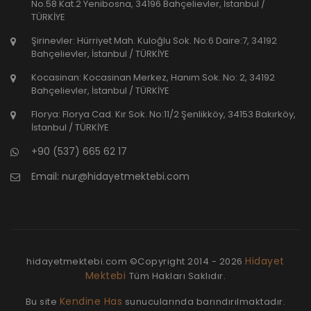
No.58 Kat.2 Yenibosna, 34196 Bahçelievler, İstanbul /
TÜRKİYE
Şirinevler: Hürriyet Mah. Kuloğlu Sok. No:6 Daire:7, 34192
Bahçelievler, İstanbul / TÜRKİYE
Kocasinan: Kocasinan Merkez, Hanım Sok. No: 2, 34192
Bahçelievler, İstanbul / TÜRKİYE
Florya: Florya Cad. Kır Sok. No:11/2 Şenlikköy, 34153 Bakırköy,
İstanbul / TÜRKİYE
+90 (537) 665 62 17
Email:
nur@hidayetmektebi.com
Hidayet
hidayetmektebi.com ©Copyright
2014 - 2026
Mektebi
Tüm Hakları Saklıdır.
Kendine Has
Bu site
sunucularında barındırılmaktadır.