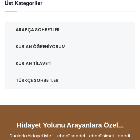
Üst Kategoriler
ARAPÇA SOHBETLER
KUR'AN ÖĞRENIYORUM
KUR'AN TILAVETI
TÜRKÇE SOHBETLER
Hidayet Yolunu Arayanlara Özel...
Dualarla hidayet iste ! ...ebedî saadet ...ebedî nimet ...ebedî