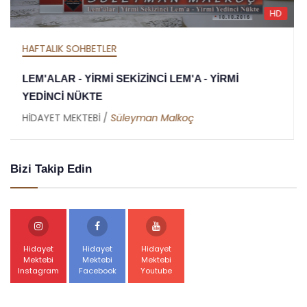
HD
HAFTALIK SOHBETLER
MEKTUBAT - YİRMİ DOKUZUNCU MEKTUP -
RAMAZAN RİSALESİ - ALTINCI NÜKTE
HİDAYET MEKTEBİ /
Abdullah Akbaş
Bizi Takip Edin
Hidayet
Hidayet
Hidayet
Mektebi
Mektebi
Mektebi
Instagram
Facebook
Youtube