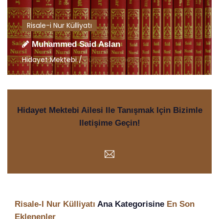
Risale-i Nur Külliyatı
Muhammed Said Aslan
Hidayet Mektebi /
Türkçe Sohbetler
Hidayet Mektebi Ailesi Ile Tanışmak Için Bizimle
Iletişime Geçin!
Risale-I Nur Külliyatı
Ana Kategorisine
En Son
Eklenenler