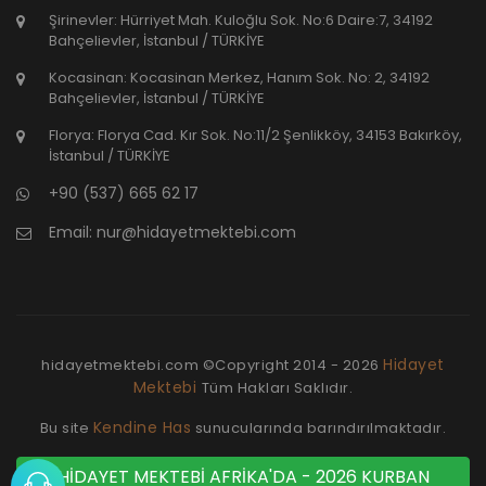
Şirinevler: Hürriyet Mah. Kuloğlu Sok. No:6 Daire:7, 34192
Bahçelievler, İstanbul / TÜRKİYE
Kocasinan: Kocasinan Merkez, Hanım Sok. No: 2, 34192
Bahçelievler, İstanbul / TÜRKİYE
Florya: Florya Cad. Kır Sok. No:11/2 Şenlikköy, 34153 Bakırköy,
İstanbul / TÜRKİYE
+90 (537) 665 62 17
Email:
nur@hidayetmektebi.com
Hidayet
hidayetmektebi.com ©Copyright
2014 - 2026
Mektebi
Tüm Hakları Saklıdır.
Kendine Has
Bu site
sunucularında barındırılmaktadır.
HİDAYET MEKTEBİ AFRİKA'DA - 2026 KURBAN