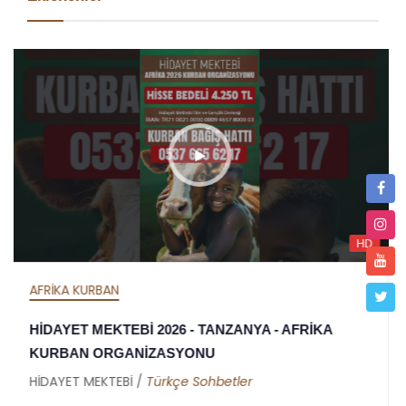
HD
AFRİKA İFTAR
HİDAYET MEKTEBİ 2026 İFTAR ORGANİZASYONU -
TANZANYA - AFRİKA
HİDAYET MEKTEBİ /
Metin Duymaz