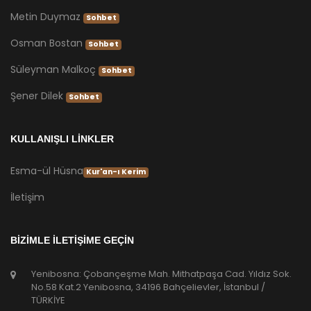
Metin Duymaz
Sohbet
Osman Bostan
Sohbet
Süleyman Malkoç
Sohbet
Şener Dilek
Sohbet
KULLANIŞLI LİNKLER
Esma-ül Hüsna
Kur'an-ı Kerim
İletişim
BİZİMLE İLETİŞİME GEÇİN
Yenibosna: Çobançeşme Mah. Mithatpaşa Cad. Yıldız Sok.
No.58 Kat.2 Yenibosna, 34196 Bahçelievler, İstanbul /
TÜRKİYE