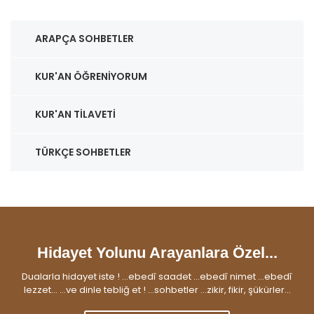
ARAPÇA SOHBETLER
KUR'AN ÖĞRENIYORUM
KUR'AN TILAVETI
TÜRKÇE SOHBETLER
Hidayet Yolunu Arayanlara Özel...
Dualarla hidayet iste ! ...ebedî saadet ...ebedî nimet ...ebedî
lezzet... ...ve dinle tebliğ et ! ...sohbetler ...zikir, fikir, şükürler...