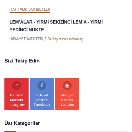
HAFTALIK SOHBETLER
MEKTUBAT - YİRMİ DOKUZUNCU MEKTUP -
RAMAZAN RİSALESİ - ALTINCI NÜKTE
HİDAYET MEKTEBİ /
Abdullah Akbaş
Bizi Takip Edin
Hidayet
Hidayet
Hidayet
Mektebi
Mektebi
Mektebi
Instagram
Facebook
Youtube
Üst Kategoriler