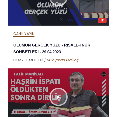
HD
CANLI YAYIN
ÖLÜMÜN GERÇEK YÜZÜ - RİSALE-İ NUR
SOHBETLERİ - 29.04.2023
HİDAYET MEKTEBİ /
Süleyman Malkoç