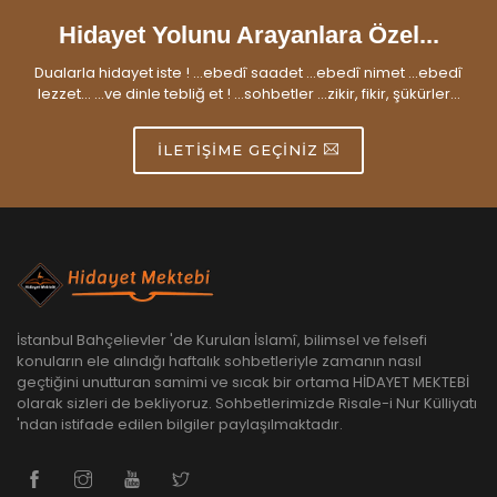
Hidayet Yolunu Arayanlara Özel...
Dualarla hidayet iste ! ...ebedî saadet ...ebedî nimet ...ebedî
lezzet... ...ve dinle tebliğ et ! ...sohbetler ...zikir, fikir, şükürler...
İLETIŞIME GEÇINIZ
İstanbul Bahçelievler 'de Kurulan İslamî, bilimsel ve felsefi
konuların ele alındığı haftalık sohbetleriyle zamanın nasıl
geçtiğini unutturan samimi ve sıcak bir ortama HİDAYET MEKTEBİ
olarak sizleri de bekliyoruz. Sohbetlerimizde Risale-i Nur Külliyatı
'ndan istifade edilen bilgiler paylaşılmaktadır.