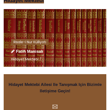
Hidayet Mektebi
Risale-i Nur Külliyatı
Fatih Manisalı
Hidayet Mektebi /
Türkçe Sohbetler
Hidayet Mektebi Ailesi Ile Tanışmak Için Bizimle
Iletişime Geçin!