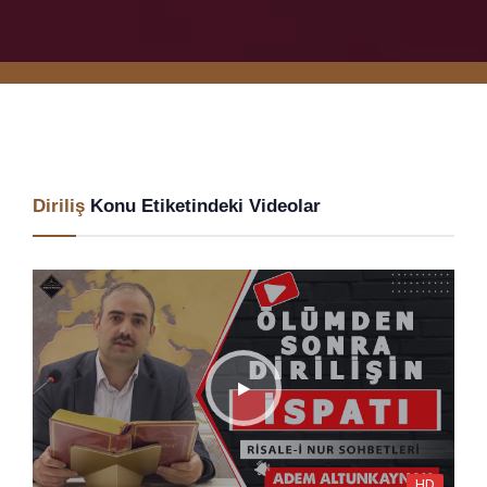
Diriliş
Konu Etiketindeki Videolar
HD