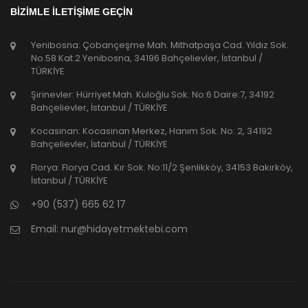
BİZİMLE İLETİŞİME GEÇİN
Yenibosna: Çobançeşme Mah. Mithatpaşa Cad. Yıldız Sok.
No.58 Kat.2 Yenibosna, 34196 Bahçelievler, İstanbul /
TÜRKİYE
Şirinevler: Hürriyet Mah. Kuloğlu Sok. No:6 Daire:7, 34192
Bahçelievler, İstanbul / TÜRKİYE
Kocasinan: Kocasinan Merkez, Hanım Sok. No: 2, 34192
Bahçelievler, İstanbul / TÜRKİYE
Florya: Florya Cad. Kır Sok. No:11/2 Şenlikköy, 34153 Bakırköy,
İstanbul / TÜRKİYE
+90 (537) 665 62 17
Email:
nur@hidayetmektebi.com