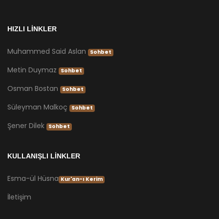
HIZLI LİNKLER
Muhammed Said Aslan
Sohbet
Metin Duymaz
Sohbet
Osman Bostan
Sohbet
Süleyman Malkoç
Sohbet
Şener Dilek
Sohbet
KULLANIŞLI LİNKLER
Esma-ül Hüsna
Kur'an-ı Kerim
İletişim