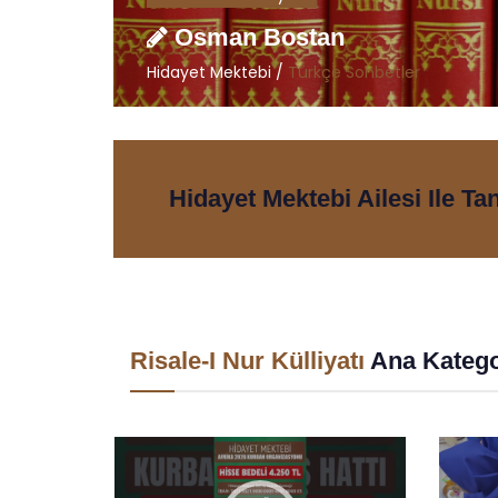
Osman Bostan
Hidayet Mektebi /
Türkçe Sohbetler
Hidayet Mektebi Ailesi Ile Ta
Risale-I Nur Külliyatı
Ana Katego