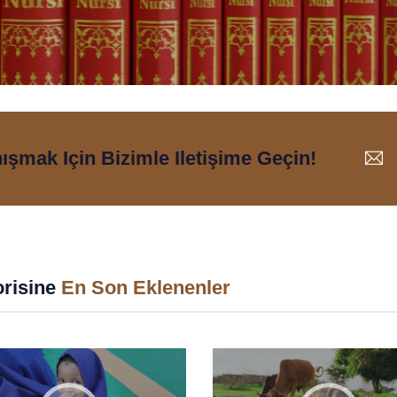
nışmak Için Bizimle Iletişime Geçin!
risine
En Son Eklenenler