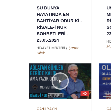
İKİNCİ MEKTUP -
AL
ŞU DÜNYA
Ü
NCİ
HATİME ( GIYBET
ER
HAYATINDA EN
M
HAKKINDA )
Hİ
BAHTİYAR ODUR Kİ -
R
Hü
HİDAYET MEKTEBİ /
Burhan
RİSALE-İ NUR
S
Sabaz
an
SOHBETLERİ -
2
23.05.2024
Hİ
Mu
HİDAYET MEKTEBİ /
Şener
Dilek
HD
CANLI YAYIN
CA