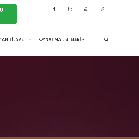
U –
'AN TILAVETI
OYNATMA LISTELERI