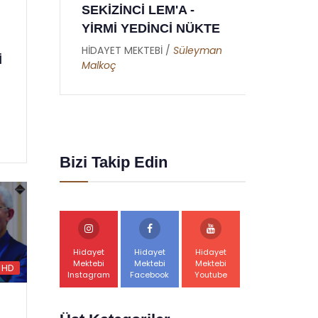
DOKUZUNCU MEKTUP
YEDİ
TE
- RAMAZAN RİSALESİ
YED
- ALTINCI NÜKTE
man
HİDAY
İ
Dursu
HİDAYET MEKTEBİ /
Abdullah
Akbaş
Bizi Takip Edin
Hidayet
Hidayet
Hidayet
Mektebi
Mektebi
Mektebi
HD
Instagram
Facebook
Youtube