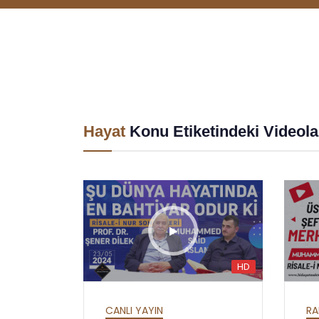
Hayat
Konu Etiketindeki Videola
HD
HD
HD
HAFTALIK SOHBETLER
ALL
MEKTUBAT - YİRMİ
ES
CANLI YAYIN
RA