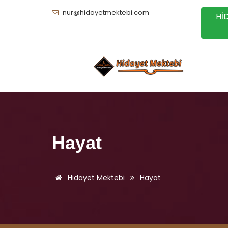
nur@hidayetmektebi.com
Hİ
Hayat
Hidayet Mektebi
Hayat