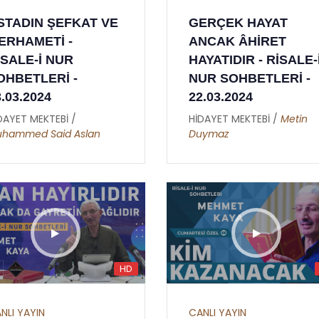
LAH'IN İSİMLERİ -
SEKİZİNCİ LEM'A -
STADIN ŞEFKAT VE
GERÇEK HAYAT
 RAHMAN - 02
YİRMİ YEDİNCİ NÜK
ERHAMETİ -
ANCAK ÂHİRET
DAYET MEKTEBİ /
Esma-ül
HİDAYET MEKTEBİ /
Süley
İSALE-İ NUR
HAYATIDIR - RİSALE-
sna
Malkoç
OHBETLERİ -
NUR SOHBETLERİ -
3.03.2024
22.03.2024
DAYET MEKTEBİ /
HİDAYET MEKTEBİ /
Metin
hammed Said Aslan
Duymaz
HD
NLI YAYIN
CANLI YAYIN