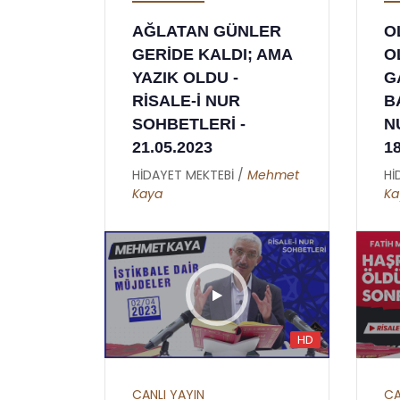
AĞLATAN GÜNLER
O
GERİDE KALDI; AMA
O
YAZIK OLDU -
G
RİSALE-İ NUR
B
SOHBETLERİ -
N
21.05.2023
1
HİDAYET MEKTEBİ /
Mehmet
Hİ
Kaya
Ka
HD
CANLI YAYIN
CA