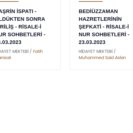
AŞRİN İSPATI -
BEDİÜZZAMAN
LDÜKTEN SONRA
HAZRETLERİNİN
RİLİŞ - RİSALE-İ
ŞEFKATİ - RİSALE-İ
UR SOHBETLERİ -
NUR SOHBETLERİ -
8.03.2023
23.03.2023
DAYET MEKTEBİ /
Fatih
HİDAYET MEKTEBİ /
nisalı
Muhammed Said Aslan