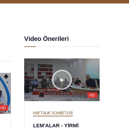
Video Önerileri
HD
HD
HD
HAFTALIK SOHBETLER
HAFTA
MEKTUBAT - YİRMİ
SÖZL