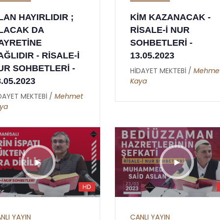
LAN HAYIRLIDIR ;
KİM KAZANACAK -
LACAK DA
RİSALE-İ NUR
AYRETİNE
SOHBETLERİ -
AĞLIDIR - RİSALE-İ
13.05.2023
UR SOHBETLERİ -
HİDAYET MEKTEBİ /
Mehme
8.05.2023
Kaya
DAYET MEKTEBİ /
Mehmet
ya
HD
NLI YAYIN
CANLI YAYIN