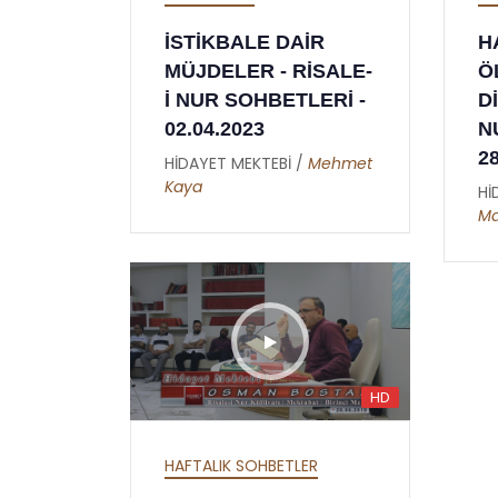
İSTİKBALE DAİR
H
MÜJDELER - RİSALE-
Ö
İ NUR SOHBETLERİ -
Dİ
02.04.2023
N
2
HİDAYET MEKTEBİ /
Mehmet
Kaya
Hİ
Ma
HD
HAFTALIK SOHBETLER