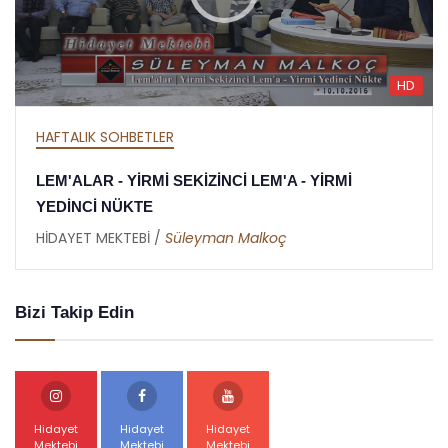
HD
HAFTALIK SOHBETLER
 YİRMİ
MEKTUBAT - YİRMİ DOKUZUNCU ME
RAMAZAN RİSALESİ - ALTINCI NÜKT
HİDAYET MEKTEBİ /
Abdullah Akbaş
Bizi Takip Edin
Hidayet
Hidayet
Hidayet
Mektebi
Mektebi
Mektebi