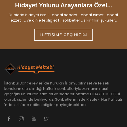
Hidayet Yolunu Arayanlara Özel...
Dualarla hidayet iste ! ...ebedî saadet ...ebedî nimet ...ebedî
lezzet... ...ve dinle tebliğ et ! ...sohbetler ...zikir, fikir, şükürler...
İLETIŞIME GEÇINIZ
İstanbul Bahçelievler 'de Kurulan İslamî, bilimsel ve felsefi
konuların ele alındığı haftalık sohbetleriyle zamanın nasıl
geçtiğini unutturan samimi ve sıcak bir ortama HİDAYET MEKTEBİ
olarak sizleri de bekliyoruz. Sohbetlerimizde Risale-i Nur Külliyatı
'ndan istifade edilen bilgiler paylaşılmaktadır.