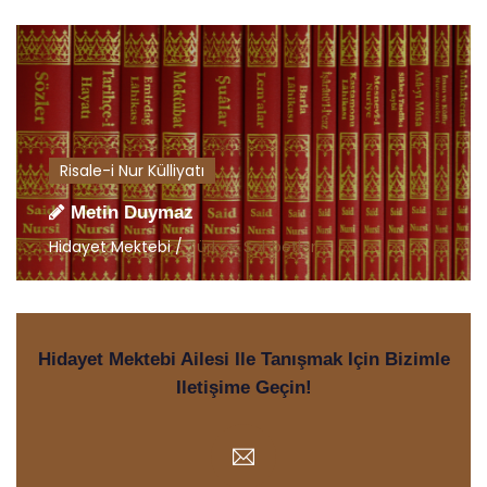
Risale-i Nur Külliyatı
Metin Duymaz
Hidayet Mektebi /
Türkçe Sohbetler
Hidayet Mektebi Ailesi Ile Tanışmak Için Bizimle
Iletişime Geçin!