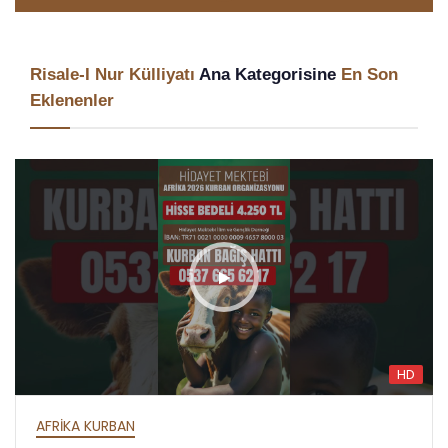
Risale-I Nur Külliyatı
Ana Kategorisine
En Son
Eklenenler
HD
AFRİKA İFTAR