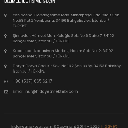
BİZİMLE İLETİŞİME GEÇİN
Yenibosna: Çobançeşme Mah. Mithatpaşa Cad. Yıldız Sok.
No.58 Kat.2 Yenibosna, 34196 Bahçelievler, İstanbul /
TÜRKİYE
Şirinevler: Hürriyet Mah. Kuloğlu Sok. No:6 Daire:7, 34192
Bahçelievler, İstanbul / TÜRKİYE
Kocasinan: Kocasinan Merkez, Hanım Sok. No: 2, 34192
Bahçelievler, İstanbul / TÜRKİYE
Florya: Florya Cad. Kır Sok. No:11/2 Şenlikköy, 34153 Bakırköy,
İstanbul / TÜRKİYE
+90 (537) 665 62 17
Email:
nur@hidayetmektebi.com
Hidayet
hidayetmektebi.com ©Copyright
2014 - 2026