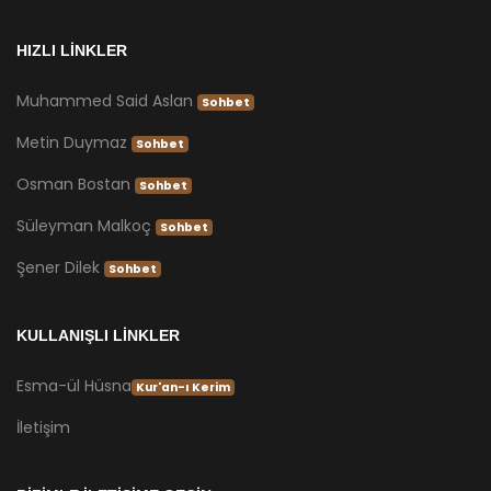
HIZLI LİNKLER
Muhammed Said Aslan
Sohbet
Metin Duymaz
Sohbet
Osman Bostan
Sohbet
Süleyman Malkoç
Sohbet
Şener Dilek
Sohbet
KULLANIŞLI LİNKLER
Esma-ül Hüsna
Kur'an-ı Kerim
İletişim