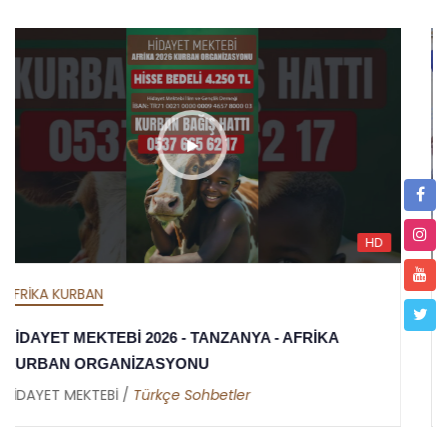
HD
AFRİKA İFTAR
HİDAYET MEKTEBİ 2026 İFTAR ORGANİZASYONU -
TANZANYA - AFRİKA
HİDAYET MEKTEBİ /
Metin Duymaz