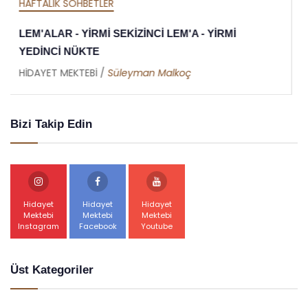
HAFTALIK SOHBETLER
MEKTUBAT - YİRMİ DOKUZUNCU MEKTUP -
RAMAZAN RİSALESİ - ALTINCI NÜKTE
HİDAYET MEKTEBİ /
Abdullah Akbaş
Bizi Takip Edin
Hidayet
Hidayet
Hidayet
Mektebi
Mektebi
Mektebi
Instagram
Facebook
Youtube
Üst Kategoriler