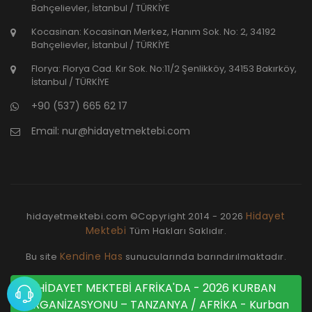
Bahçelievler, İstanbul / TÜRKİYE
Kocasinan: Kocasinan Merkez, Hanım Sok. No: 2, 34192
Bahçelievler, İstanbul / TÜRKİYE
Florya: Florya Cad. Kır Sok. No:11/2 Şenlikköy, 34153 Bakırköy,
İstanbul / TÜRKİYE
+90 (537) 665 62 17
Email:
nur@hidayetmektebi.com
Hidayet
hidayetmektebi.com ©Copyright
2014 - 2026
Mektebi
Tüm Hakları Saklıdır.
Kendine Has
Bu site
sunucularında barındırılmaktadır.
HİDAYET MEKTEBİ AFRİKA'DA - 2026 KURBAN
ORGANİZASYONU – TANZANYA / AFRİKA - Kurban