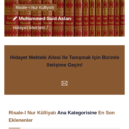
Risale-i Nur Külliyatı
Muhammed Said Aslan
Hidayet Mektebi /
Türkçe Sohbetler
Hidayet Mektebi Ailesi Ile Tanışmak Için Bizimle
Iletişime Geçin!
Risale-I Nur Külliyatı
Ana Kategorisine
En Son
Eklenenler