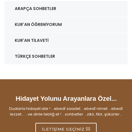
ARAPÇA SOHBETLER
KUR'AN ÖĞRENIYORUM
KUR'AN TILAVETI
TÜRKÇE SOHBETLER
Hidayet Yolunu Arayanlara Özel...
Dualarla hidayet iste ! ...ebedî saadet ...ebedî nimet ...ebedî
lezzet... ...ve dinle tebliğ et ! ...sohbetler ...zikir, fikir, şükürler...
İLETIŞIME GEÇINIZ