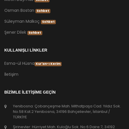
Osman Bostan
Sohbet
Süleyman Malkoç
Sohbet
Şener Dilek
Sohbet
KULLANIŞLI LİNKLER
Esma-ül Hüsna
Kur'an-ı Kerim
İletişim
BİZİMLE İLETİŞİME GEÇİN
Yenibosna: Çobançeşme Mah. Mithatpaşa Cad. Yıldız Sok.
No.58 Kat.2 Yenibosna, 34196 Bahçelievler, İstanbul /
TÜRKİYE
Şirinevler: Hürriyet Mah. Kuloğlu Sok. No:6 Daire:7, 34192