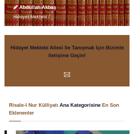
Abdullah Akbaş
Hidayet Mektebi /
Türkçe Sohbetler
Hidayet Mektebi Ailesi Ile Tanışmak Için Bizimle
Iletişime Geçin!
Risale-I Nur Külliyatı
Ana Kategorisine
En Son
Eklenenler