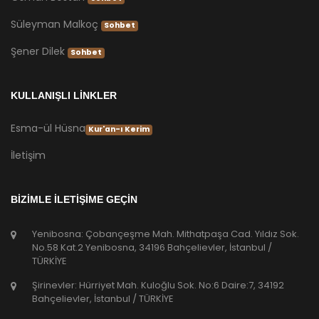
Süleyman Malkoç
Sohbet
Şener Dilek
Sohbet
KULLANIŞLI LİNKLER
Esma-ül Hüsna
Kur'an-ı Kerim
İletişim
BİZİMLE İLETİŞİME GEÇİN
Yenibosna: Çobançeşme Mah. Mithatpaşa Cad. Yıldız Sok.
No.58 Kat.2 Yenibosna, 34196 Bahçelievler, İstanbul /
TÜRKİYE
Şirinevler: Hürriyet Mah. Kuloğlu Sok. No:6 Daire:7, 34192
Bahçelievler, İstanbul / TÜRKİYE