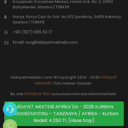
Kocasinan: Kocasinan Merkez, Hanım Sok. No: 2, 34192
Bahçelievler, İstanbul / TÜRKİYE
Florya: Florya Cad. Kır Sok. No:11/2 Şenlikköy, 34153 Bakırköy,
İstanbul / TÜRKİYE
+90 (537) 665 62 17
Email:
nur@hidayetmektebi.com
Hidayet
hidayetmektebi.com ©Copyright
2014 - 2026
Mektebi
Tüm Hakları Saklıdır.
Kendine Has
Bu site
sunucularında barındırılmaktadır.
HİDAYET MEKTEBİ AFRİKA'DA - 2026 KURBAN
ORGANİZASYONU – TANZANYA / AFRİKA - Kurban
Bedeli: 4.250 TL (Hisse başı)