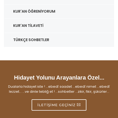
KUR'AN ÖĞRENIYORUM
KUR'AN TILAVETI
TÜRKÇE SOHBETLER
Hidayet Yolunu Arayanlara Özel...
Dualarla hidayet iste ! ...ebedî saadet ...ebedî nimet ...ebedî
lezzet... ...ve dinle tebliğ et ! ...sohbetler ...zikir, fikir, şükürler...
İLETIŞIME GEÇINIZ