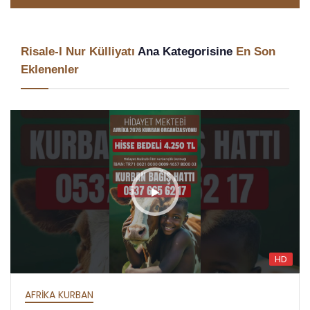
Risale-I Nur Külliyatı
Ana Kategorisine
En Son
Eklenenler
HD
AFRİKA İFTAR