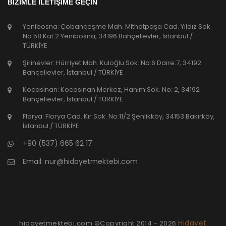
BİZİMLE İLETİŞİME GEÇİN
Yenibosna: Çobançeşme Mah. Mithatpaşa Cad. Yıldız Sok.
No.58 Kat.2 Yenibosna, 34196 Bahçelievler, İstanbul /
TÜRKİYE
Şirinevler: Hürriyet Mah. Kuloğlu Sok. No:6 Daire:7, 34192
Bahçelievler, İstanbul / TÜRKİYE
Kocasinan: Kocasinan Merkez, Hanım Sok. No: 2, 34192
Bahçelievler, İstanbul / TÜRKİYE
Florya: Florya Cad. Kır Sok. No:11/2 Şenlikköy, 34153 Bakırköy,
İstanbul / TÜRKİYE
+90 (537) 665 62 17
Email:
nur@hidayetmektebi.com
Hidayet
hidayetmektebi.com ©Copyright
2014 - 2026