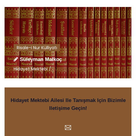
Risale-i Nur Külliyatı
Süleyman Malkoç
Hidayet Mektebi /
Türkçe Sohbetler
Hidayet Mektebi Ailesi Ile Tanışmak Için Bizimle
Iletişime Geçin!