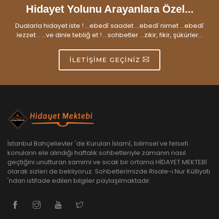
Hidayet Yolunu Arayanlara Özel...
Dualarla hidayet iste ! ...ebedî saadet ...ebedî nimet ...ebedî
lezzet... ...ve dinle tebliğ et ! ...sohbetler ...zikir, fikir, şükürler...
İLETIŞIME GEÇINIZ
İstanbul Bahçelievler 'de Kurulan İslamî, bilimsel ve felsefi
konuların ele alındığı haftalık sohbetleriyle zamanın nasıl
geçtiğini unutturan samimi ve sıcak bir ortama HİDAYET MEKTEBİ
olarak sizleri de bekliyoruz. Sohbetlerimizde Risale-i Nur Külliyatı
'ndan istifade edilen bilgiler paylaşılmaktadır.