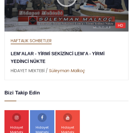
HD
HAFTALIK SOHBETLER
 YİRMİ
MEKTUBAT - YİRMİ DOKUZUNCU ME
RAMAZAN RİSALESİ - ALTINCI NÜKT
HİDAYET MEKTEBİ /
Abdullah Akbaş
Bizi Takip Edin
Hidayet
Hidayet
Hidayet
Mektebi
Mektebi
Mektebi