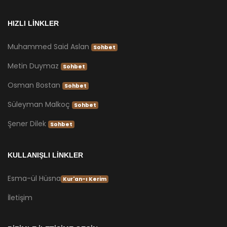
HIZLI LİNKLER
Muhammed Said Aslan
Sohbet
Metin Duymaz
Sohbet
Osman Bostan
Sohbet
Süleyman Malkoç
Sohbet
Şener Dilek
Sohbet
KULLANIŞLI LİNKLER
Esma-ül Hüsna
Kur'an-ı Kerim
İletişim