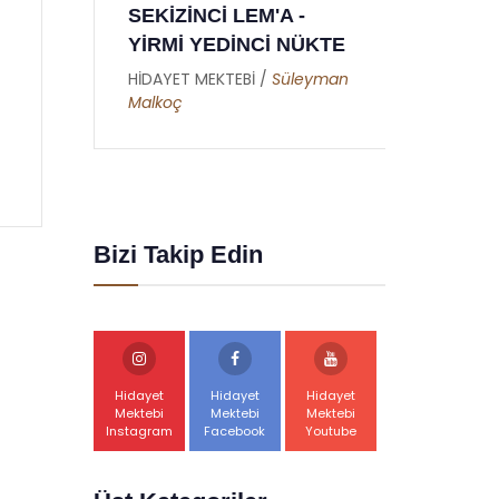
DOKUZUNCU MEKTUP
YE
ÜKTE
- RAMAZAN RİSALESİ
YE
- ALTINCI NÜKTE
eyman
HİD
Du
HİDAYET MEKTEBİ /
Abdullah
Akbaş
Bizi Takip Edin
Hidayet
Hidayet
Hidayet
Mektebi
Mektebi
Mektebi
Instagram
Facebook
Youtube