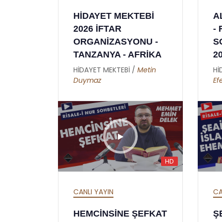
İKİNCİ MEKTUP -
HİDAYET MEKTEBİ
A
RİNCİ
HATİME ( GIYBET
2026 İFTAR
-
Cİ
HAKKINDA )
ORGANİZASYONU -
S
HİDAYET MEKTEBİ /
Burhan
TANZANYA - AFRİKA
2
Sabaz
sman
HİDAYET MEKTEBİ /
Metin
Hİ
Duymaz
Ef
HD
CANLI YAYIN
CA
HEMCİNSİNE ŞEFKAT
Ş