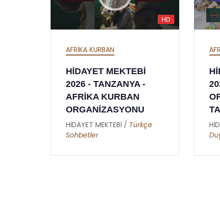
HD
HD
AFRİKA İFTAR
Bİ
HİDAYET MEKTEBİ
 -
2026 İFTAR
N
ORGANİZASYONU -
NU
TANZANYA - AFRİKA
ürkçe
HİDAYET MEKTEBİ /
Metin
Duymaz