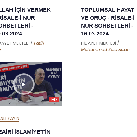
ALLAH'IN İSİMLERİ -
SEKİZİNCİ LEM'A -
LLAH İÇİN VERMEK
TOPLUMSAL HAYAT
ER RAHMAN - 02
YİRMİ YEDİNCİ N
 RİSALE-İ NUR
VE ORUÇ - RİSALE-İ
HİDAYET MEKTEBİ /
Esma-ül
HİDAYET MEKTEBİ /
Sül
OHBETLERİ -
NUR SOHBETLERİ -
Hüsna
Malkoç
0.03.2024
16.03.2024
DAYET MEKTEBİ /
Fatih
HİDAYET MEKTEBİ /
e
Muhammed Said Aslan
HD
NLI YAYIN
EAİRİ İSLAMİYET'İN