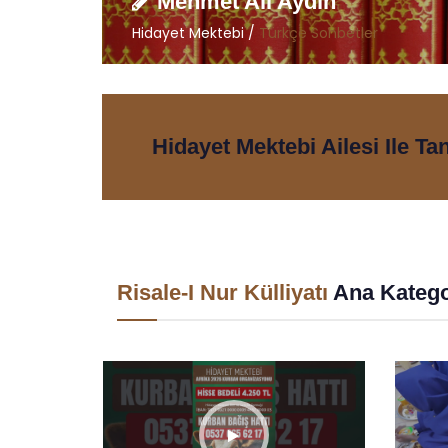
Mehmet Ali Aydın
Hidayet Mektebi /
Türkçe Sohbetler
Hidayet Mektebi Ailesi Ile Ta
Risale-I Nur Külliyatı
Ana Katego