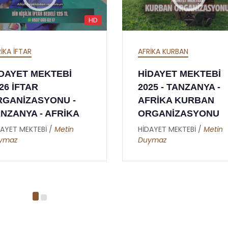
HD
AFRİKA KURBAN
CANLI YAYIN
HİDAYET MEKTEBİ
SÜNNETİ SENİYE
2025 - TANZANYA -
DÜNYA SAADETİN
AFRİKA KURBAN
VESİLEDİR - RİSAL
ORGANİZASYONU
NUR SOHBETLERİ 
28.05.2024
HİDAYET MEKTEBİ /
Metin
Duymaz
HİDAYET MEKTEBİ /
Ade
Altunkaynak