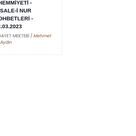
HEMMİYETİ -
İSALE-İ NUR
OHBETLERİ -
2.03.2023
DAYET MEKTEBİ /
Mehmet
i Aydın