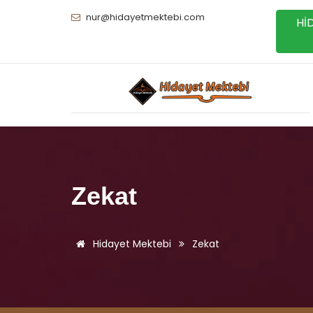
nur@hidayetmektebi.com
Hİ
Zekat
Hidayet Mektebi
Zekat