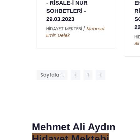
- RİSALE-İ NUR
E
SOHBETLERİ -
R
29.03.2023
S
2
HİDAYET MEKTEBİ /
Mehmet
Emin Delek
Hİ
Al
Sayfalar :
«
1
»
Mehmet Ali Aydın
Hidayet Mektebi