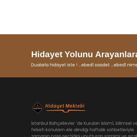
Hidayet Yolunu Arayanlara
Dualarla hidayet iste ! ...ebedî saadet ...ebedî nimet ...
İstanbul Bahçelievler 'de Kurulan İslamî, bilimsel v
felsefi konuların ele alındığı haftalık sohbetleriyle
zamanın nasıl geçtiğini unutturan samimi ve sıca