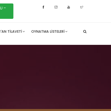
U –
'AN TILAVETI
OYNATMA LISTELERI