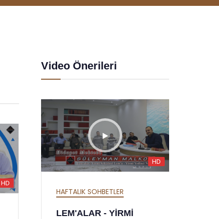
Video Önerileri
HD
HD
HD
HAFTALIK SOHBETLER
HAF
MEKTUBAT - YİRMİ
SÖ