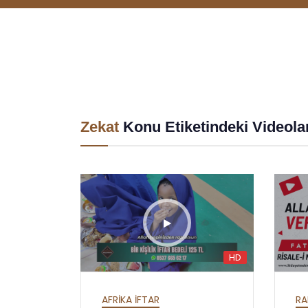
Zekat
Konu Etiketindeki Videola
HD
HD
HD
HAFTALIK SOHBETLER
MEKTUBAT - YİRMİ
AFRİKA İFTAR
RA