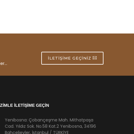
İLETIŞIME GEÇINIZ
er...
İZİMLE İLETİŞİME GEÇİN
Yenibosna: Çobançeşme Mah. Mithatpaşa
Cad. Yıldız Sok. No.58 Kat.2 Yenibosna, 34196
Bahçelievler, İstanbul / TÜRKİYE