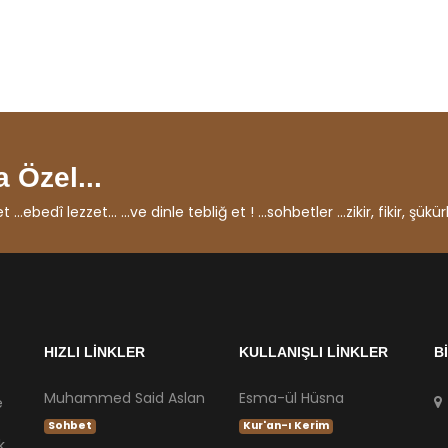
 Özel...
ebedî lezzet... ...ve dinle tebliğ et ! ...sohbetler ...zikir, fikir, şükürl
HIZLI LİNKLER
KULLANIŞLI LİNKLER
B
Muhammed Said Aslan
Esma-ül Hüsna
e
Sohbet
Kur'an-ı Kerim
k