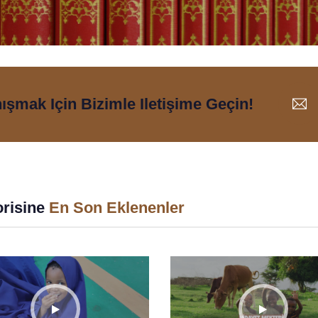
nışmak Için Bizimle Iletişime Geçin!
risine
En Son Eklenenler