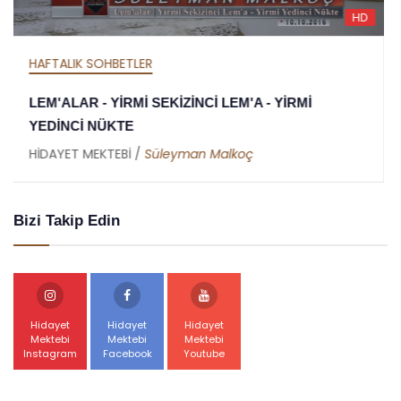
HD
HAFTALIK SOHBETLER
MEKTUBAT - YİRMİ DOKUZUNCU MEKTUP -
RAMAZAN RİSALESİ - ALTINCI NÜKTE
HİDAYET MEKTEBİ /
Abdullah Akbaş
Bizi Takip Edin
Hidayet
Hidayet
Hidayet
Mektebi
Mektebi
Mektebi
Instagram
Facebook
Youtube