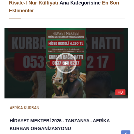
Risale-I Nur Külliyatı
Ana Kategorisine
En Son
Eklenenler
HD
AFRİKA İFTAR
HİDAYET MEKTEBİ 2026 İFTAR ORGANİZASYONU 
TANZANYA - AFRİKA