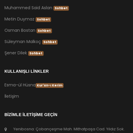
Muhammed Said Aslan
Sohbet
Metin Duymaz
Sohbet
Osman Bostan
Sohbet
Süleyman Malkoç
Sohbet
Şener Dilek
Sohbet
KULLANIŞLI LİNKLER
Esma-ül Hüsna
Kur'an-ı Kerim
İletişim
BİZİMLE İLETİŞİME GEÇİN
Yenibosna: Çobançeşme Mah. Mithatpaşa Cad. Yıldız Sok.