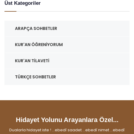
Üst Kategoriler
ARAPÇA SOHBETLER
KUR'AN ÖĞRENIYORUM
KUR'AN TILAVETI
TÜRKÇE SOHBETLER
Hidayet Yolunu Arayanlara Özel...
Dualarla hidayet iste ! ...ebedî saadet ...ebedî nimet ...ebedî