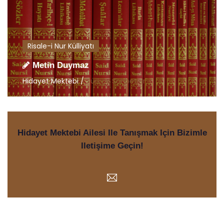
Risale-i Nur Külliyatı
Metin Duymaz
Hidayet Mektebi /
Türkçe Sohbetler
Hidayet Mektebi Ailesi Ile Tanışmak Için Bizimle
Iletişime Geçin!