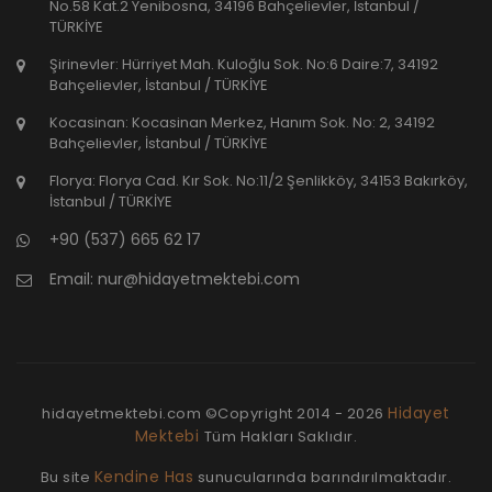
No.58 Kat.2 Yenibosna, 34196 Bahçelievler, İstanbul /
TÜRKİYE
Şirinevler: Hürriyet Mah. Kuloğlu Sok. No:6 Daire:7, 34192
Bahçelievler, İstanbul / TÜRKİYE
Kocasinan: Kocasinan Merkez, Hanım Sok. No: 2, 34192
Bahçelievler, İstanbul / TÜRKİYE
Florya: Florya Cad. Kır Sok. No:11/2 Şenlikköy, 34153 Bakırköy,
İstanbul / TÜRKİYE
+90 (537) 665 62 17
Email:
nur@hidayetmektebi.com
Hidayet
hidayetmektebi.com ©Copyright
2014 - 2026
Mektebi
Tüm Hakları Saklıdır.
Kendine Has
Bu site
sunucularında barındırılmaktadır.