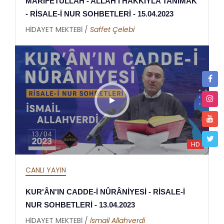
MÂRİFETULLAH - ALLAH'I HAKKIYLA TANIMAK
- RİSALE-İ NUR SOHBETLERİ - 15.04.2023
HİDAYET MEKTEBİ /
Saffet Çelebi
HD
CANLI YAYIN
KUR'ÂN'IN CADDE-İ NÛRÂNİYESİ - RİSALE-İ
NUR SOHBETLERİ - 13.04.2023
HİDAYET MEKTEBİ /
İsmail Allahverdi