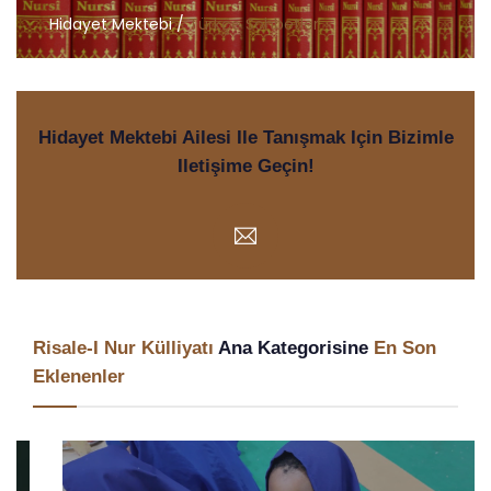
Hidayet Mektebi /
Türkçe Sohbetler
Hidayet Mektebi Ailesi Ile Tanışmak Için Bizimle
Iletişime Geçin!
Risale-I Nur Külliyatı
Ana Kategorisine
En Son
Eklenenler