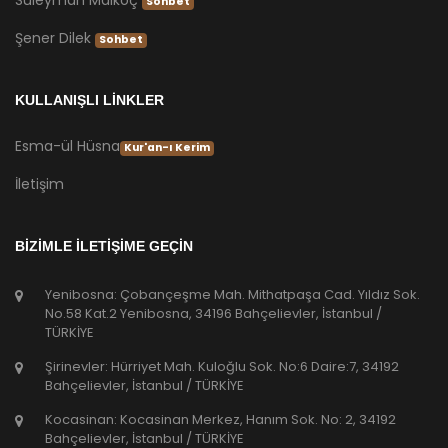
Süleyman Malkoç
Sohbet
Şener Dilek
Sohbet
KULLANIŞLI LİNKLER
Esma-ül Hüsna
Kur'an-ı Kerim
İletişim
BİZİMLE İLETİŞİME GEÇİN
Yenibosna: Çobançeşme Mah. Mithatpaşa Cad. Yıldız Sok.
No.58 Kat.2 Yenibosna, 34196 Bahçelievler, İstanbul /
TÜRKİYE
Şirinevler: Hürriyet Mah. Kuloğlu Sok. No:6 Daire:7, 34192
Bahçelievler, İstanbul / TÜRKİYE
Kocasinan: Kocasinan Merkez, Hanım Sok. No: 2, 34192
Bahçelievler, İstanbul / TÜRKİYE