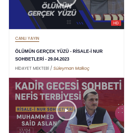
HD
CANLI YAYIN
ÖLÜMÜN GERÇEK YÜZÜ - RİSALE-İ NUR
SOHBETLERİ - 29.04.2023
HİDAYET MEKTEBİ /
Süleyman Malkoç