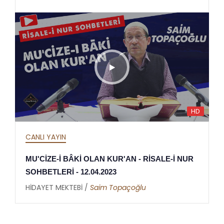
HD
CANLI YAYIN
MU'CİZE-İ BÂKİ OLAN KUR'AN - RİSALE-İ NUR
SOHBETLERİ - 12.04.2023
HİDAYET MEKTEBİ /
Saim Topaçoğlu