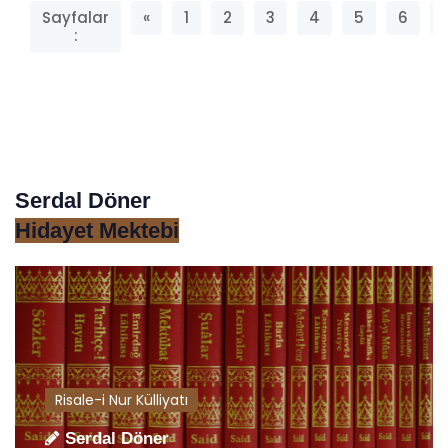
Sayfalar
«
1
2
3
4
5
6
:
Serdal Döner
Hidayet Mektebi
Risale-i Nur Külliyatı
Serdal Döner