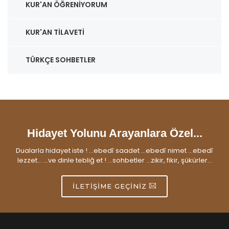
KUR'AN ÖĞRENIYORUM
KUR'AN TILAVETI
TÜRKÇE SOHBETLER
Hidayet Yolunu Arayanlara Özel...
Dualarla hidayet iste ! ...ebedî saadet ...ebedî nimet ...ebedî
lezzet... ...ve dinle tebliğ et ! ...sohbetler ...zikir, fikir, şükürler...
İLETIŞIME GEÇINIZ