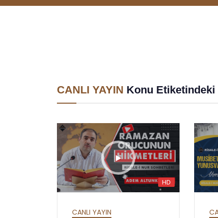
CANLI YAYIN
Konu Etiketindeki 
HD
HD
HD
HAFTALIK SOHBETLER
ALL
MEKTUBAT - YİRMİ
ES
CANLI YAYIN
CA