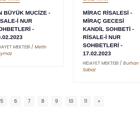
N BÜYÜK MUCİZE -
MİRAC RİSALESİ -
İSALE-İ NUR
MİRAÇ GECESİ
OHBETLERİ -
KANDİL SOHBETİ -
0.02.2023
RİSALE-İ NUR
SOHBETLERİ -
DAYET MEKTEBİ /
Metin
uymaz
17.02.2023
HİDAYET MEKTEBİ /
Burhan
Sabaz
5
6
7
8
9
10
11
»