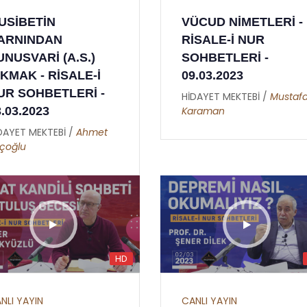
LAH'IN İSİMLERİ -
SEKİZİNCİ LEM'A -
USİBETİN
VÜCUD NİMETLERİ -
 RAHMAN - 02
YİRMİ YEDİNCİ NÜK
ARNINDAN
RİSALE-İ NUR
DAYET MEKTEBİ /
Esma-ül
HİDAYET MEKTEBİ /
Süley
UNUSVARİ (A.S.)
SOHBETLERİ -
sna
Malkoç
IKMAK - RİSALE-İ
09.03.2023
UR SOHBETLERİ -
HİDAYET MEKTEBİ /
Mustaf
3.03.2023
Karaman
DAYET MEKTEBİ /
Ahmet
çoğlu
HD
NLI YAYIN
CANLI YAYIN