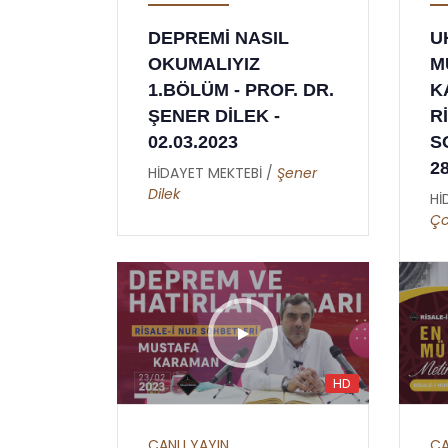
DEPREMİ NASIL
U
OKUMALIYIZ
M
1.BÖLÜM - PROF. DR.
K
ŞENER DİLEK -
R
02.03.2023
S
2
HİDAYET MEKTEBİ /
Şener
Dilek
Hİ
Ço
HD
CANLI YAYIN
CA