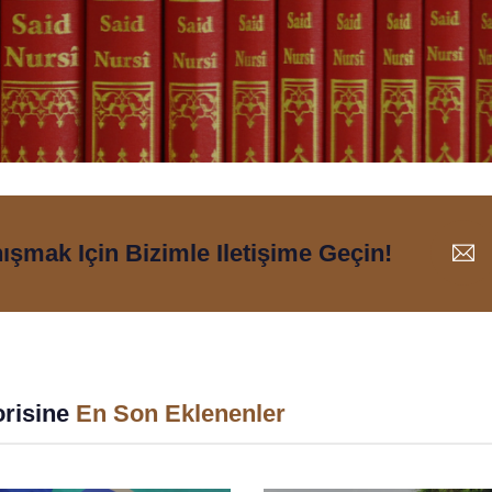
nışmak Için Bizimle Iletişime Geçin!
risine
En Son Eklenenler