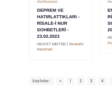
DEPREM VE
E
HATIRLATTIKLARI -
R
RİSALE-İ NUR
S
SOHBETLERİ -
2
23.02.2023
Hİ
D
HİDAYET MEKTEBİ /
Mustafa
Karaman
Sayfalar :
«
1
2
3
4