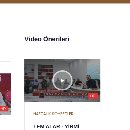
Video Önerileri
HD
HD
HD
HAFTALIK SOHBETLER
HAFTA
MEKTUBAT - YİRMİ
SÖZL