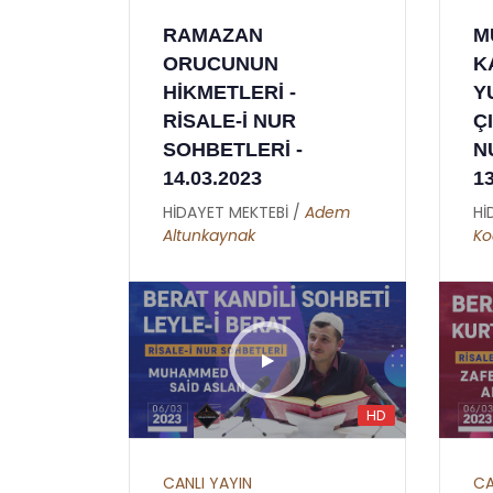
İKİNCİ MEKTUP -
AL
RAMAZAN
M
NCİ
HATİME ( GIYBET
ER
ORUCUNUN
K
HAKKINDA )
Hİ
HİKMETLERİ -
Y
Hü
HİDAYET MEKTEBİ /
Burhan
RİSALE-İ NUR
Ç
Sabaz
an
SOHBETLERİ -
N
14.03.2023
1
HİDAYET MEKTEBİ /
Adem
Hİ
Altunkaynak
Ko
HD
CANLI YAYIN
CA