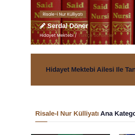
Risale-i Nur Külliyatı
Serdal Döner
Hidayet Mektebi /
Türkçe Sohbetler
Hidayet Mektebi Ailesi Ile Ta
Risale-I Nur Külliyatı
Ana Katego