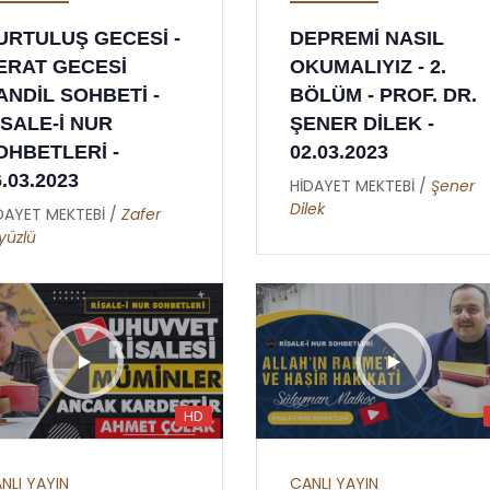
URTULUŞ GECESİ -
DEPREMİ NASIL
ERAT GECESİ
OKUMALIYIZ - 2.
ANDİL SOHBETİ -
BÖLÜM - PROF. DR.
İSALE-İ NUR
ŞENER DİLEK -
OHBETLERİ -
02.03.2023
6.03.2023
HİDAYET MEKTEBİ /
Şener
Dilek
DAYET MEKTEBİ /
Zafer
yüzlü
HD
NLI YAYIN
CANLI YAYIN