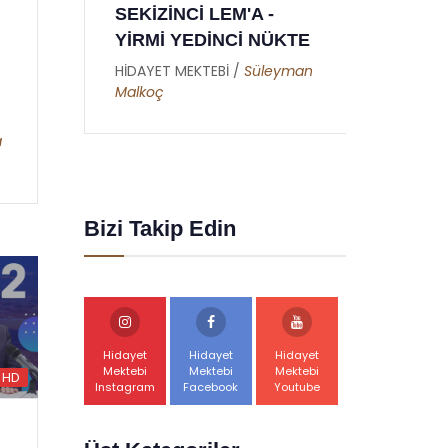
DOKUZUNCU MEKTUP
YEDİ
TE
- RAMAZAN RİSALESİ
YED
- ALTINCI NÜKTE
man
HİDAY
Dursu
HİDAYET MEKTEBİ /
Abdullah
Akbaş
a
Bizi Takip Edin
Hidayet
Hidayet
Hidayet
Mektebi
Mektebi
Mektebi
HD
Instagram
Facebook
Youtube