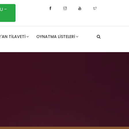
U –
'AN TILAVETI
OYNATMA LISTELERI