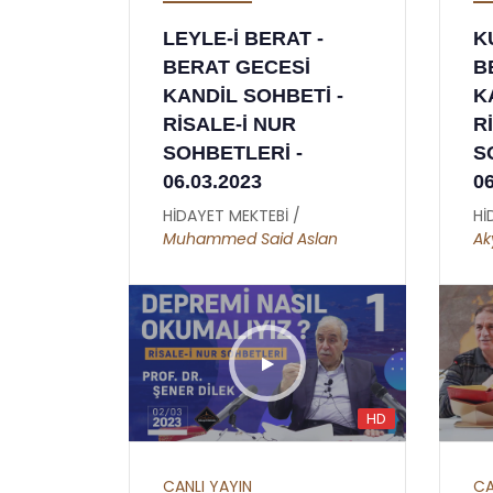
LEYLE-İ BERAT -
K
BERAT GECESİ
B
KANDİL SOHBETİ -
K
RİSALE-İ NUR
R
SOHBETLERİ -
S
06.03.2023
0
HİDAYET MEKTEBİ /
Hİ
Muhammed Said Aslan
Ak
HD
CANLI YAYIN
CA