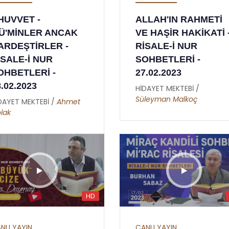
HUVVET -
ALLAH'IN RAHMETİ
Ü'MİNLER ANCAK
VE HAŞİR HAKİKATİ 
ARDEŞTİRLER -
RİSALE-İ NUR
İSALE-İ NUR
SOHBETLERİ -
OHBETLERİ -
27.02.2023
8.02.2023
HİDAYET MEKTEBİ /
Süleyman Malkoç
DAYET MEKTEBİ /
Ahmet
lak
HD
NLI YAYIN
CANLI YAYIN