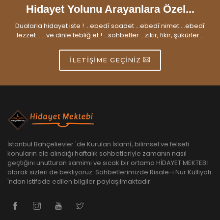
Hidayet Yolunu Arayanlara Özel...
Dualarla hidayet iste ! ...ebedî saadet ...ebedî nimet ...ebedî
lezzet... ...ve dinle tebliğ et ! ...sohbetler ...zikir, fikir, şükürler...
İLETIŞIME GEÇINIZ
İstanbul Bahçelievler 'de Kurulan İslamî, bilimsel ve felsefi
konuların ele alındığı haftalık sohbetleriyle zamanın nasıl
geçtiğini unutturan samimi ve sıcak bir ortama HİDAYET MEKTEBİ
olarak sizleri de bekliyoruz. Sohbetlerimizde Risale-i Nur Külliyatı
'ndan istifade edilen bilgiler paylaşılmaktadır.