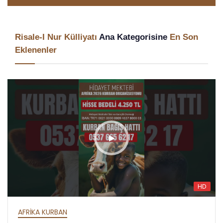
Risale-I Nur Külliyatı
Ana Kategorisine
En Son
Eklenenler
HD
AFRİKA İFTAR