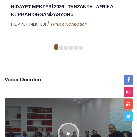
NYA - AFRİKA
HİDAYET MEKTEBİ 2026 İFTAR
TANZANYA - AFRİKA
er
HİDAYET MEKTEBİ /
Metin Duymaz
Video Önerileri