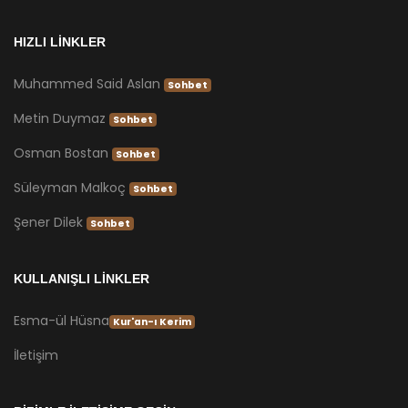
HIZLI LİNKLER
Muhammed Said Aslan
Sohbet
Metin Duymaz
Sohbet
Osman Bostan
Sohbet
Süleyman Malkoç
Sohbet
Şener Dilek
Sohbet
KULLANIŞLI LİNKLER
Esma-ül Hüsna
Kur'an-ı Kerim
İletişim