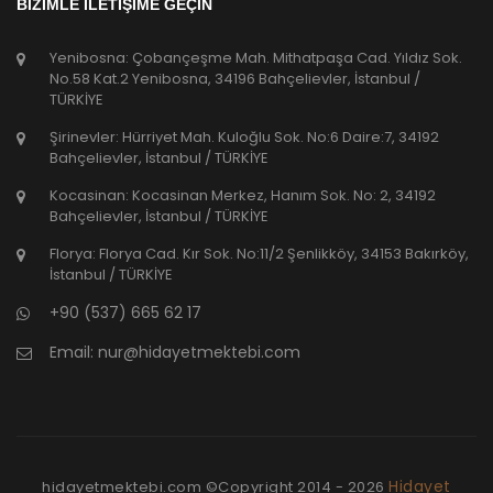
BİZİMLE İLETİŞİME GEÇİN
Yenibosna: Çobançeşme Mah. Mithatpaşa Cad. Yıldız Sok.
No.58 Kat.2 Yenibosna, 34196 Bahçelievler, İstanbul /
TÜRKİYE
Şirinevler: Hürriyet Mah. Kuloğlu Sok. No:6 Daire:7, 34192
Bahçelievler, İstanbul / TÜRKİYE
Kocasinan: Kocasinan Merkez, Hanım Sok. No: 2, 34192
Bahçelievler, İstanbul / TÜRKİYE
Florya: Florya Cad. Kır Sok. No:11/2 Şenlikköy, 34153 Bakırköy,
İstanbul / TÜRKİYE
+90 (537) 665 62 17
Email:
nur@hidayetmektebi.com
Hidayet
hidayetmektebi.com ©Copyright
2014 - 2026