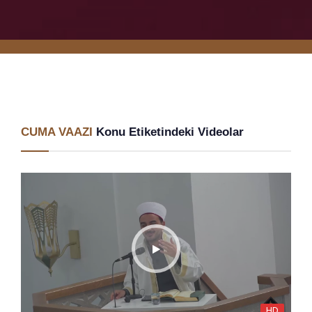
CUMA VAAZI
Konu Etiketindeki Videolar
HD