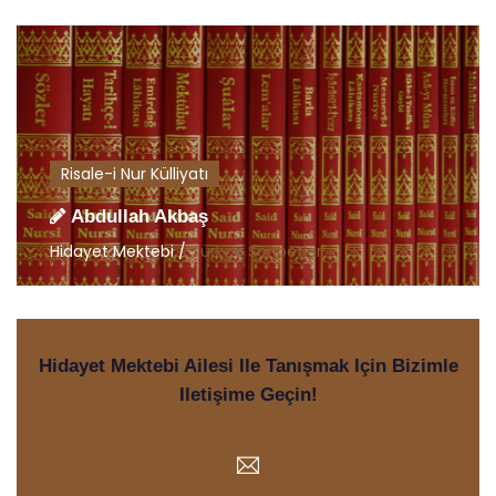
Risale-i Nur Külliyatı
Abdullah Akbaş
Hidayet Mektebi /
Türkçe Sohbetler
Hidayet Mektebi Ailesi Ile Tanışmak Için Bizimle
Iletişime Geçin!