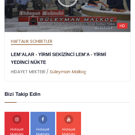
HD
HAFTALIK SOHBETLER
EM'A - YİRMİ
MEKTUBAT - YİRMİ DOKUZUN
RAMAZAN RİSALESİ - ALTINC
lkoç
HİDAYET MEKTEBİ /
Abdullah Akb
Bizi Takip Edin
Hidayet
Hidayet
Hidayet
Mektebi
Mektebi
Mektebi