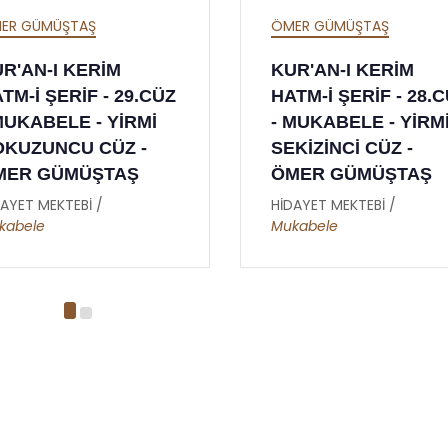
ER GÜMÜŞTAŞ
ÖMER GÜMÜŞTAŞ
R'AN-I KERİM
KUR'AN-I KERİM
TM-İ ŞERİF - 28.CÜZ
HATM-İ ŞERİF - 27.
MUKABELE - YİRMİ
- MUKABELE - YİRM
KİZİNCİ CÜZ -
YEDİNCİ CÜZ - ÖME
MER GÜMÜŞTAŞ
GÜMÜŞTAŞ
AYET MEKTEBİ /
HİDAYET MEKTEBİ /
kabele
Mukabele