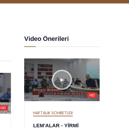
Video Önerileri
HD
HD
HD
HAFTALIK SOHBETLER
HAFTA
MEKTUBAT - YİRMİ
SÖZL