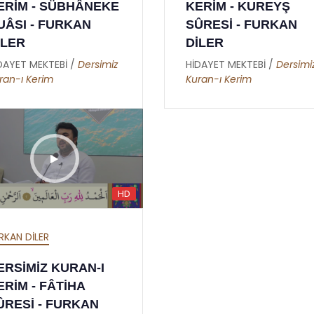
ERİM - SÜBHÂNEKE
KERİM - KUREYŞ
UÂSI - FURKAN
SÛRESİ - FURKAN
İLER
DİLER
DAYET MEKTEBİ /
Dersimiz
HİDAYET MEKTEBİ /
Dersimi
ran-ı Kerim
Kuran-ı Kerim
HD
RKAN DİLER
ERSİMİZ KURAN-I
ERİM - FÂTİHA
ÛRESİ - FURKAN