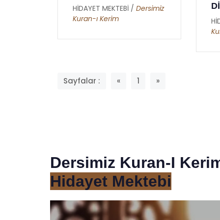
D
HİDAYET MEKTEBİ /
Dersimiz
Kuran-ı Kerim
Hİ
Ku
Sayfalar :
«
1
»
Dersimiz Kuran-I Keri
Hidayet Mektebi