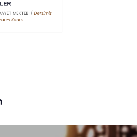
İLER
DAYET MEKTEBİ /
Dersimiz
ran-ı Kerim
m