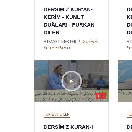
İKİNCİ MEKTUP -
AL
DERSİMİZ KUR'AN-
D
NCİ
HATİME ( GIYBET
ER
KERİM - KUNUT
K
HAKKINDA )
Hİ
DUÂLARI - FURKAN
D
Hü
HİDAYET MEKTEBİ /
Burhan
DİLER
D
Sabaz
an
HİDAYET MEKTEBİ /
Dersimiz
Hİ
Kuran-ı Kerim
Ku
HD
FURKAN DİLER
FU
DERSİMİZ KURAN-I
D