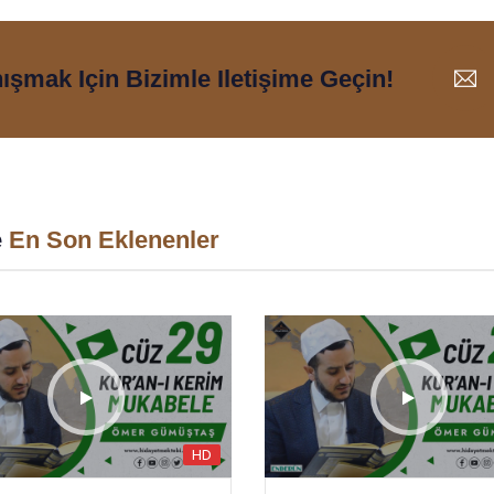
nışmak Için Bizimle Iletişime Geçin!
e
En Son Eklenenler
HD