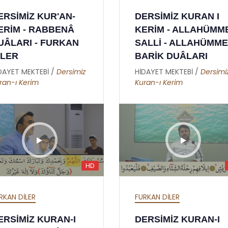
LAH'IN İSİMLERİ -
SEKİZİNCİ LEM'A -
ERSİMİZ KUR'AN-
DERSİMİZ KURAN I
 RAHMAN - 02
YİRMİ YEDİNCİ NÜK
ERİM - RABBENÂ
KERİM - ALLAHÜMM
DAYET MEKTEBİ /
Esma-ül
HİDAYET MEKTEBİ /
Süley
UÂLARI - FURKAN
SALLİ - ALLAHÜMME
sna
Malkoç
İLER
BARİK DUÂLARI
DAYET MEKTEBİ /
Dersimiz
HİDAYET MEKTEBİ /
Dersimi
ran-ı Kerim
Kuran-ı Kerim
HD
RKAN DİLER
FURKAN DİLER
ERSİMİZ KURAN-I
DERSİMİZ KURAN-I