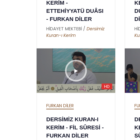
KERİM -
K
ETTEHİYYATÜ DUÂSI
D
- FURKAN DİLER
D
HİDAYET MEKTEBİ /
Dersimiz
Hİ
Kuran-ı Kerim
Ku
HD
FURKAN DİLER
FU
DERSİMİZ KURAN-I
D
KERİM - FİL SÛRESİ -
K
FURKAN DİLER
S