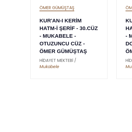
ÖMER GÜMÜŞTAŞ
ÖM
KUR'AN-I KERİM
KU
0.CÜZ
HATM-İ ŞERİF - 29.CÜZ
HA
- MUKABELE - YİRMİ
- 
DOKUZUNCU CÜZ -
SE
Ş
ÖMER GÜMÜŞTAŞ
Ö
HİDAYET MEKTEBİ /
HİD
Mukabele
Mu