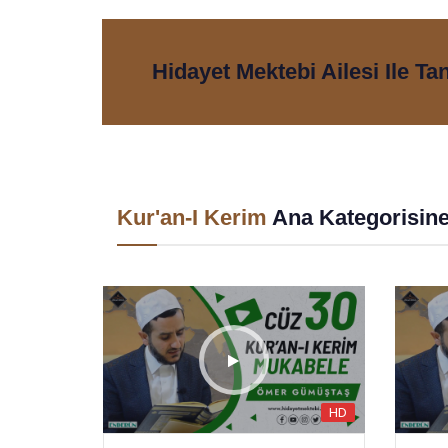
Hidayet Mektebi Ailesi Ile Ta
Kur'an-I Kerim
Ana Kategorisin
HD
HD