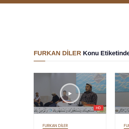
FURKAN DİLER
Konu Etiketinde
HD
HD
HD
HAFTALIK SOHBETLER
ALL
MEKTUBAT - YİRMİ
ES
FURKAN DİLER
FU