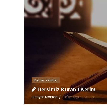
Kur'an-ı Kerim
Dersimiz Kuran-I Kerim
Hidayet Mektebi /
Kur'an Öğreniyorum