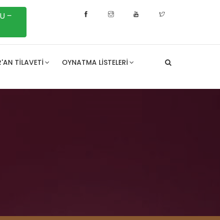
U –
'AN TILAVETI
OYNATMA LISTELERI