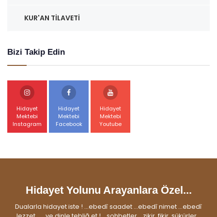
KUR'AN TILAVETI
Bizi Takip Edin
Hidayet
Hidayet
Hidayet
Mektebi
Mektebi
Mektebi
Instagram
Facebook
Youtube
Hidayet Yolunu Arayanlara Özel...
Dualarla hidayet iste ! ...ebedî saadet ...ebedî nimet ...ebedî
lezzet... ...ve dinle tebliğ et ! ...sohbetler ...zikir, fikir, şükürler...