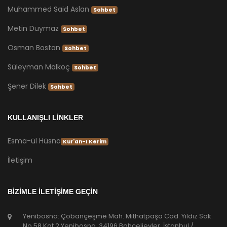
Muhammed Said Aslan
Sohbet
Metin Duymaz
Sohbet
Osman Bostan
Sohbet
Süleyman Malkoç
Sohbet
Şener Dilek
Sohbet
KULLANIŞLI LİNKLER
Esma-ül Hüsna
Kur'an-ı Kerim
İletişim
BİZİMLE İLETİŞİME GEÇİN
Yenibosna: Çobançeşme Mah. Mithatpaşa Cad. Yıldız Sok.
No.58 Kat.2 Yenibosna, 34196 Bahçelievler, İstanbul /