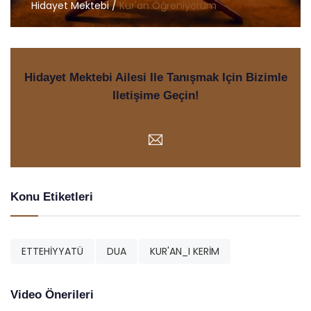
Hidayet Mektebi /
Kur'an Öğreniyorum
Hidayet Mektebi Ailesi Ile Tanışmak Için Bizimle
Iletişime Geçin!
Konu Etiketleri
ETTEHİYYATÜ
DUA
KUR'AN_I KERİM
Video Önerileri