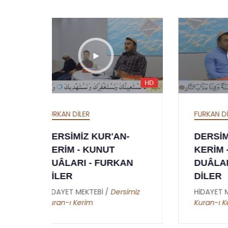
HD
HD
FURKAN DİLER
FUR
-
DERSİMİZ KUR'AN-
DE
KERİM - RABBENÂ
K
AN
DUÂLARI - FURKAN
SA
DİLER
BA
imiz
HİDAYET MEKTEBİ /
Dersimiz
Hİ
Kuran-ı Kerim
Kur