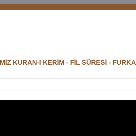
MİZ KURAN-I KERİM - FİL SÛRESİ - FURK