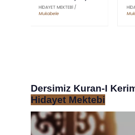
HİDAYET MEKTEBİ /
HİD
Mukabele
Mu
Dersimiz Kuran-I Keri
Hidayet Mektebi