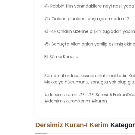
﴾1﴿ Rabbin filin yanındakilere neyi nasıl yap
﴾2﴿ Onların planlarını boşa çıkarmadı mı?
﴾3-4﴿ Onların üzerine pişkin tuğladan yapıl
﴾5﴿ Sonuçta Allah onları yenilip ezilmiş ekine
Fil Sûresi Konusu :
-------------------------
Sûrede fil ordusu kıssası anlatılmaktadır. Kâ
Mekke'ye hücumunu, sonuçta yok olup gitmel
#dersimizkuran #Fil #FilSûresi #FurkanDi
#dersimizkuranıkerim #kuran
Dersimiz Kuran-I Kerim
Kategori