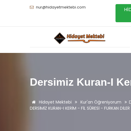
nur@hidayetmektebi.com
Hİ
Dersimiz Kuran-I Ke
Hidayet Mektebi
Kur'an Öğreniyorum
DERSİMİZ KURAN-I KERİM - FİL SÛRESİ - FURKAN DİLER