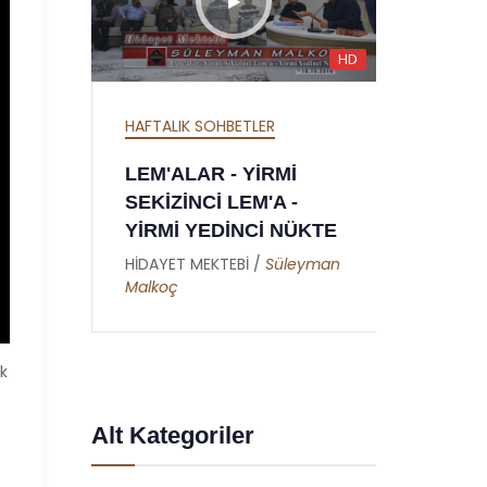
HD
HD
HAFTALIK SOHBETLER
HAFTA
MEKTUBAT - YİRMİ
SÖZL
DOKUZUNCU MEKTUP
YEDİ
TE
- RAMAZAN RİSALESİ
YED
- ALTINCI NÜKTE
man
HİDAY
Dursu
HİDAYET MEKTEBİ /
Abdullah
Akbaş
âk
Alt Kategoriler