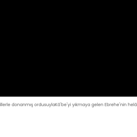
HD
AH'IN İSİMLERİ
HAFTALIK SOHBETLER
MA-ÜL HÜSNA -
LEM'ALAR - YİRMİ
LAH'IN İSİMLERİ -
SEKİZİNCİ LEM'A -
 RAHMAN - 02
YİRMİ YEDİNCİ NÜK
DAYET MEKTEBİ /
Esma-ül
HİDAYET MEKTEBİ /
Süley
sna
Malkoç
fillerle donanmış ordusuylaKâ'be'yi yıkmaya gelen Ebrehe'nin hel