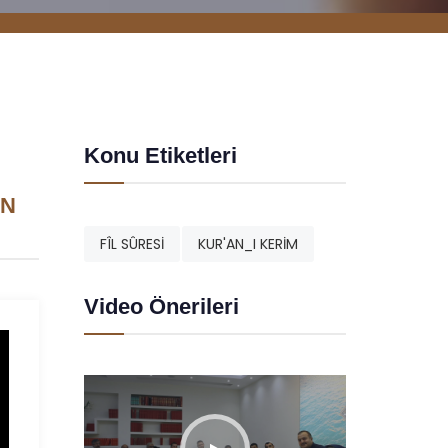
Konu Etiketleri
AN
FÎL SÛRESİ
KUR'AN_I KERİM
Video Önerileri