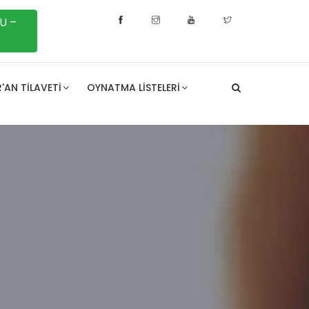
U –
'AN TILAVETI
OYNATMA LISTELERI