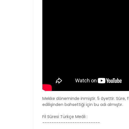
HD
HD
HAFTALIK SOHBETLER
ALL
MEKTUBAT - YİRMİ
ES
İKİNCİ MEKTUP -
AL
NCİ
HATİME ( GIYBET
ER
HAKKINDA )
Hİ
Hü
HİDAYET MEKTEBİ /
Burhan
Sabaz
an
Mekke döneminde inmiştir. 5 âyettir. Sûre, 
edilişinden bahsettiği için bu adı almıştır.
Fil Sûresi Türkçe Meâli :
-------------------------