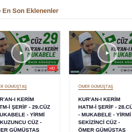
e
En Son Eklenenler
HD
ER GÜMÜŞTAŞ
ÖMER GÜMÜŞTAŞ
R'AN-I KERİM
KUR'AN-I KERİM
TM-İ ŞERİF - 28.CÜZ
HATM-İ ŞERİF - 27.
MUKABELE - YİRMİ
- MUKABELE - YİRM
KİZİNCİ CÜZ -
YEDİNCİ CÜZ - ÖME
MER GÜMÜŞTAŞ
GÜMÜŞTAŞ