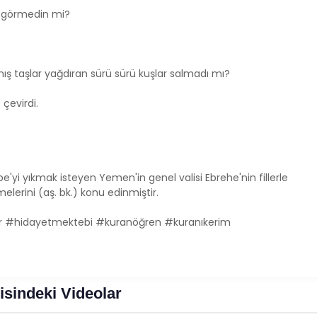
tı görmedin mi?
mış taşlar yağdıran sürü sürü kuşlar salmadı mı?
 çevirdi.
be'yi yıkmak isteyen Yemen'in genel valisi Ebrehe'nin fillerle
erini (aş. bk.) konu edinmiştir.
ler #hidayetmektebi #kuranöğren #kuranıkerim
sindeki Videolar