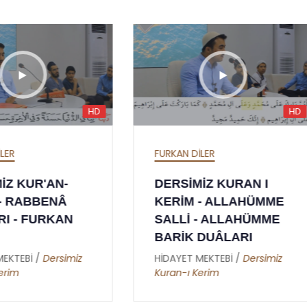
HD
KAN DİLER
FURKAN DİLER
RSİMİZ KURAN I
DERSİMİZ KURAN-I
ERİM - ALLAHÜMME
KERİM - ETTEHİYYA
LLİ - ALLAHÜMME
DUÂSI - FURKAN
RİK DUÂLARI
DİLER
DAYET MEKTEBİ /
Dersimiz
HİDAYET MEKTEBİ /
Dersim
an-ı Kerim
Kuran-ı Kerim