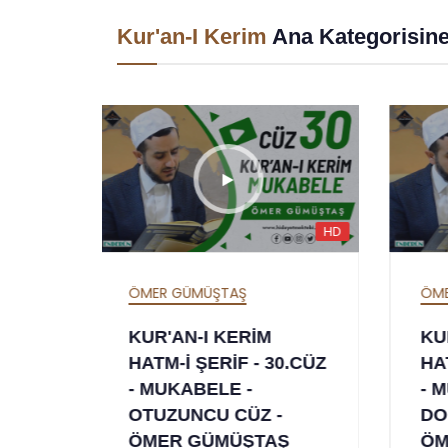
Kur'an-I Kerim
Ana Kategorisin
HD
HD
ÖMER GÜMÜŞTAŞ
ÖM
KUR'AN-I KERİM
KU
0.CÜZ
HATM-İ ŞERİF - 29.CÜZ
HA
- MUKABELE - YİRMİ
- 
DOKUZUNCU CÜZ -
SE
Ş
ÖMER GÜMÜŞTAŞ
Ö