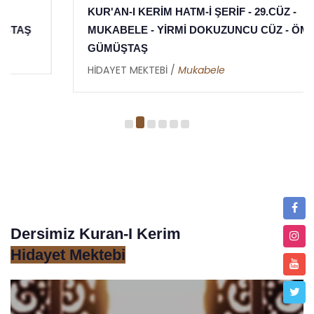
KUR'AN-I KERİM HATM-İ ŞERİF - 29.CÜZ -
MUKABELE - YİRMİ DOKUZUNCU CÜZ - ÖMER
GÜMÜŞTAŞ
HİDAYET MEKTEBİ /
Mukabele
Dersimiz Kuran-I Kerim
Hidayet Mektebi