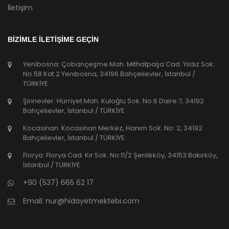
İletişim
BİZİMLE İLETİŞİME GEÇİN
Yenibosna: Çobançeşme Mah. Mithatpaşa Cad. Yıldız Sok.
No.58 Kat.2 Yenibosna, 34196 Bahçelievler, İstanbul /
TÜRKİYE
Şirinevler: Hürriyet Mah. Kuloğlu Sok. No:6 Daire:7, 34192
Bahçelievler, İstanbul / TÜRKİYE
Kocasinan: Kocasinan Merkez, Hanım Sok. No: 2, 34192
Bahçelievler, İstanbul / TÜRKİYE
Florya: Florya Cad. Kır Sok. No:11/2 Şenlikköy, 34153 Bakırköy,
İstanbul / TÜRKİYE
+90 (537) 665 62 17
Email:
nur@hidayetmektebi.com