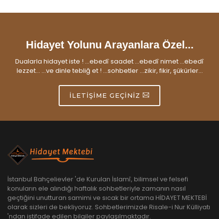
Hidayet Yolunu Arayanlara Özel...
Dualarla hidayet iste ! ...ebedî saadet ...ebedî nimet ...ebedî
lezzet... ...ve dinle tebliğ et ! ...sohbetler ...zikir, fikir, şükürler...
İLETIŞIME GEÇINIZ
İstanbul Bahçelievler 'de Kurulan İslamî, bilimsel ve felsefi
konuların ele alındığı haftalık sohbetleriyle zamanın nasıl
geçtiğini unutturan samimi ve sıcak bir ortama HİDAYET MEKTEBİ
olarak sizleri de bekliyoruz. Sohbetlerimizde Risale-i Nur Külliyatı
'ndan istifade edilen bilgiler paylaşılmaktadır.