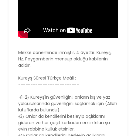
Mekke döneminde inmiştir. 4 âyettir. Kureyş,
Hz. Peygamberin mensup olduğu kabilenin
adıdır.
Kureyş Sûresi Türkçe Meâli :
-------------------------
﴾1-2﴿ Kureyş'in güvenliğini, onların kış ve yaz
yolculuklarında güvenliğini sağlamak için (Allah
lutuflarda bulundu).
﴾3﴿ Onlar da kendilerini besleyip açlıklarını
gideren ve her çeşit korkudan emin kılan şu
evin rabbine kulluk etsinler.
﴾4﴿ Onlar da kendilerini besleyip açlıklarını