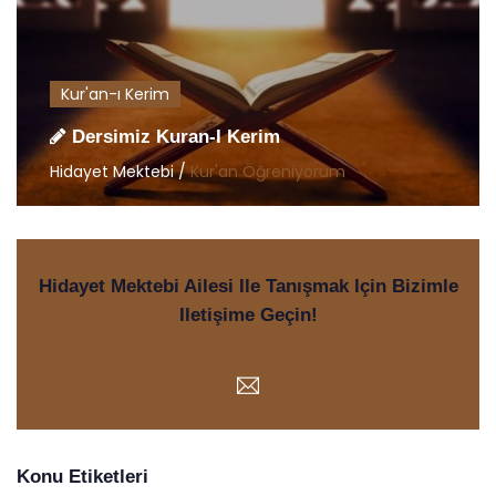
Kur'an-ı Kerim
Dersimiz Kuran-I Kerim
Hidayet Mektebi /
Kur'an Öğreniyorum
Hidayet Mektebi Ailesi Ile Tanışmak Için Bizimle
Iletişime Geçin!
Konu Etiketleri