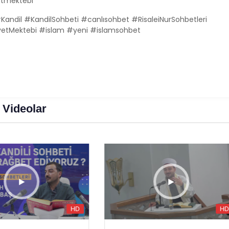
etmektebi
andil #KandilSohbeti #canlısohbet #RisaleiNurSohbetleri
ayetMektebi #islam #yeni #islamsohbet
 Videolar
HD