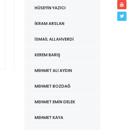
HAFTALIK SOHBETLER
CANLI
HÜSEYIN YAZICI
MEKTUBAT - YİRMİ
NEL
İKRAM ARSLAN
DOKUZUNCU MEKTUP
EDİ
- RAMAZAN RİSALESİ
GEC
İSMAIL ALLAHVERDI
- ALTINCI NÜKTE
SOHB
NUR
ah
HİDAYET MEKTEBİ /
Abdullah
KEREM BARIŞ
Akbaş
26.0
HİDAY
MEHMET ALI AYDIN
Akbaş
MEHMET BOZDAĞ
MEHMET EMIN DELEK
MEHMET KAYA