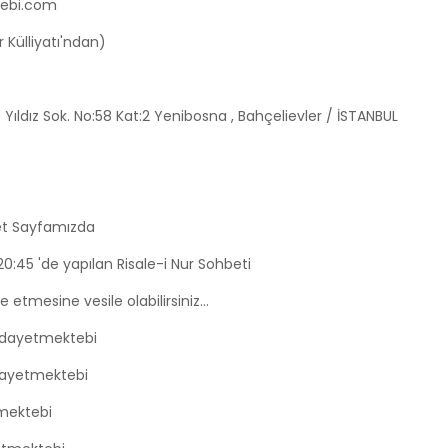
tebi.com
 Külliyatı'ndan)
ldız Sok. No:58 Kat:2 Yenibosna , Bahçelievler / İSTANBUL
t Sayfamızda
:45 'de yapılan Risale-i Nur Sohbeti
etmesine vesile olabilirsiniz...
idayetmektebi
dayetmektebi
mektebi