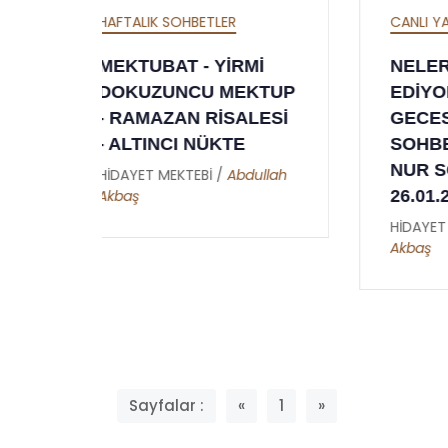
CANLI YAYIN
CU
İ
NELERE RAĞBET
Y
KTUP
EDİYORUZ - REGAİB
YA
ESİ
GECESİ KANDİL
Hİ
SOHBETİ - RİSALE-İ
VA
NUR SOHBETLERİ -
llah
Hİ
26.01.2023
Ak
HİDAYET MEKTEBİ /
Abdullah
Akbaş
Sayfalar :
«
1
»