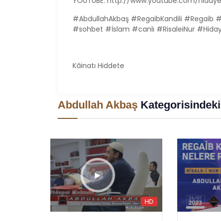
YOUTUBE: http://www.youtube.com/hiday
#AbdullahAkbaş #RegaibKandili #Regaib #K
#sohbet #İslam #canlı #RisaleiNur #Hid
Kâinatı Hiddete
Abdullah Akbaş
Kategorisindeki
HD
HD