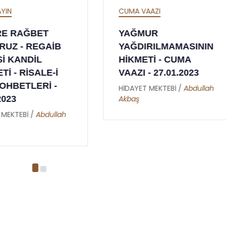
MA VAAZI
CANLI YAYIN
AĞMUR
ZELZELE BAHSİ -
ĞDIRILMAMASININ
RİSALE-İ NUR
KMETİ - CUMA
SOHBETLERİ -
AZI - 27.01.2023
09.02.2023
DAYET MEKTEBİ /
Abdullah
HİDAYET MEKTEBİ /
Abdull
baş
Akbaş