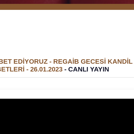
ET EDİYORUZ - REGAİB GECESİ KANDİL
TLERİ - 26.01.2023
-
CANLI YAYIN