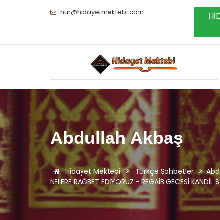
nur@hidayetmektebi.com
Hİ
Abdullah Akbaş
Hidayet Mektebi
Türkçe Sohbetler
Abd
NELERE RAĞBET EDİYORUZ - REGAİB GECESİ KANDİL SO