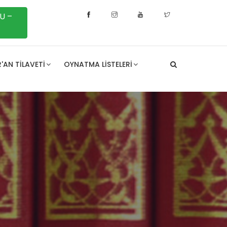
U –
'AN TILAVETI
OYNATMA LISTELERI