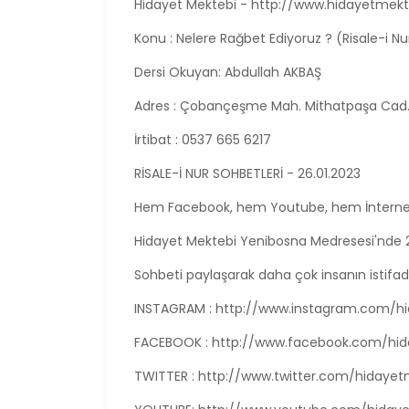
Hidayet Mektebi - http://www.hidayetmek
Konu : Nelere Rağbet Ediyoruz ? (Risale-i Nur
Dersi Okuyan: Abdullah AKBAŞ
Adres : Çobançeşme Mah. Mithatpaşa Cad. Yı
İrtibat : 0537 665 6217
RİSALE-İ NUR SOHBETLERİ - 26.01.2023
Hem Facebook, hem Youtube, hem İnterne
Hidayet Mektebi Yenibosna Medresesi'nde 20
Sohbeti paylaşarak daha çok insanın istifade 
INSTAGRAM : http://www.instagram.com/h
FACEBOOK : http://www.facebook.com/hi
TWITTER : http://www.twitter.com/hidayet