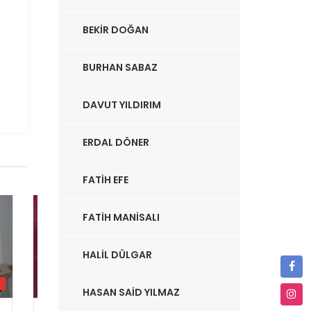
BEKIR DOĞAN
BURHAN SABAZ
DAVUT YILDIRIM
ERDAL DÖNER
FATIH EFE
FATIH MANISALI
HALIL DÜLGAR
HD
HD
HASAN SAID YILMAZ