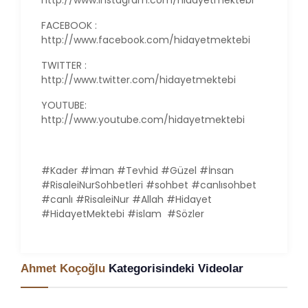
http://www.instagram.com/hidayetmektebi
FACEBOOK :
http://www.facebook.com/hidayetmektebi
TWITTER :
http://www.twitter.com/hidayetmektebi
YOUTUBE:
http://www.youtube.com/hidayetmektebi
#Kader #İman #Tevhid #Güzel #İnsan
#RisaleiNurSohbetleri #sohbet #canlısohbet
#canlı #RisaleiNur #Allah #Hidayet
#HidayetMektebi #islam #Sözler
Ahmet Koçoğlu
Kategorisindeki Videolar