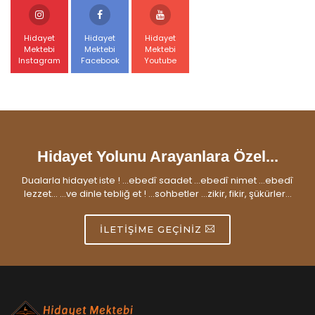
Hidayet
Hidayet
Hidayet
Mektebi
Mektebi
Mektebi
Instagram
Facebook
Youtube
Hidayet Yolunu Arayanlara Özel...
Dualarla hidayet iste ! ...ebedî saadet ...ebedî nimet ...ebedî
lezzet... ...ve dinle tebliğ et ! ...sohbetler ...zikir, fikir, şükürler...
İLETIŞIME GEÇINIZ