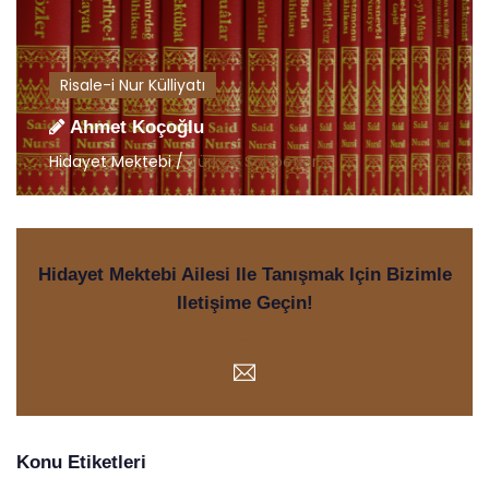
Risale-i Nur Külliyatı
Ahmet Koçoğlu
Hidayet Mektebi /
Türkçe Sohbetler
Hidayet Mektebi Ailesi Ile Tanışmak Için Bizimle
Iletişime Geçin!
Konu Etiketleri