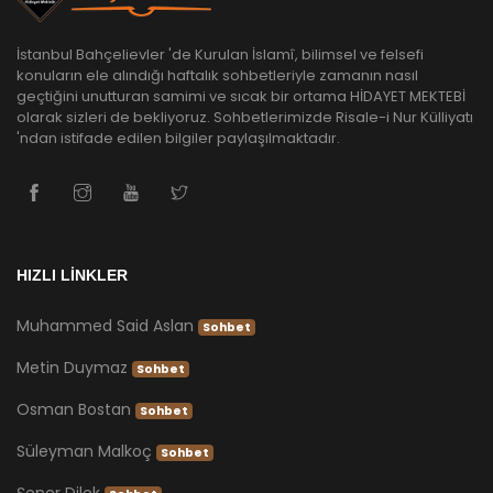
İstanbul Bahçelievler 'de Kurulan İslamî, bilimsel ve felsefi
konuların ele alındığı haftalık sohbetleriyle zamanın nasıl
geçtiğini unutturan samimi ve sıcak bir ortama HİDAYET MEKTEBİ
olarak sizleri de bekliyoruz. Sohbetlerimizde Risale-i Nur Külliyatı
'ndan istifade edilen bilgiler paylaşılmaktadır.
HIZLI LİNKLER
Muhammed Said Aslan
Sohbet
Metin Duymaz
Sohbet
Osman Bostan
Sohbet
Süleyman Malkoç
Sohbet
Şener Dilek