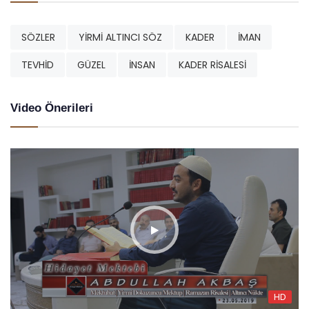
SÖZLER
YİRMİ ALTINCI SÖZ
KADER
İMAN
TEVHİD
GÜZEL
İNSAN
KADER RİSALESİ
Video Önerileri
HD