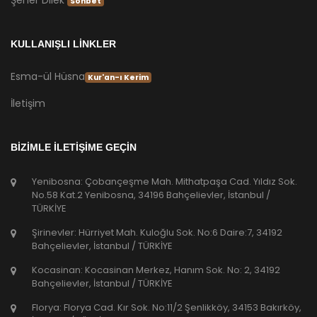
Sohbet
KULLANIŞLI LİNKLER
Esma-ül Hüsna
Kur'an-ı Kerim
İletişim
BİZİMLE İLETİŞİME GEÇİN
Yenibosna: Çobançeşme Mah. Mithatpaşa Cad. Yıldız Sok.
No.58 Kat.2 Yenibosna, 34196 Bahçelievler, İstanbul /
TÜRKİYE
Şirinevler: Hürriyet Mah. Kuloğlu Sok. No:6 Daire:7, 34192
Bahçelievler, İstanbul / TÜRKİYE
Kocasinan: Kocasinan Merkez, Hanım Sok. No: 2, 34192
Bahçelievler, İstanbul / TÜRKİYE
Florya: Florya Cad. Kır Sok. No:11/2 Şenlikköy, 34153 Bakırköy,