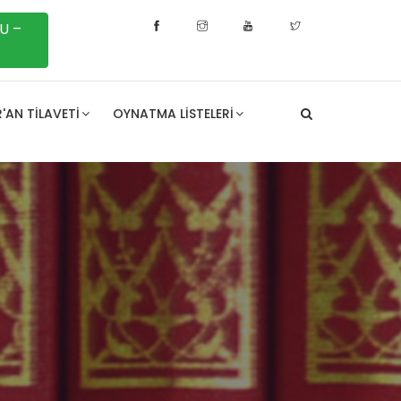
U –
'AN TILAVETI
OYNATMA LISTELERI