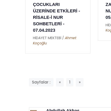
ZAMAN - RİSALE-İ
KA
Rİ -
NUR SOHBETLERİ -
Rİ
05.12.2022
SO
22
HİDAYET MEKTEBİ /
Ahmet
Koçoğlu
Hİ
Ko
et
Sayfalar :
«
1
»
Abdullah Akbaş