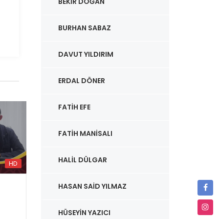
BEKIR DOĞAN
BURHAN SABAZ
DAVUT YILDIRIM
ERDAL DÖNER
FATIH EFE
FATIH MANISALI
HALIL DÜLGAR
HD
HD
HASAN SAID YILMAZ
CANLI YAYIN
CANLI
HÜSEYIN YAZICI
MUHİTİN VE ORTAMIN
MUS