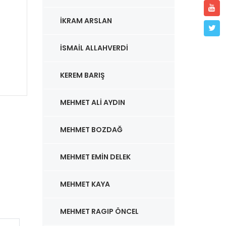
R.
TESİRİ - RİSALE-İ NUR
KAR
İKRAM ARSLAN
SOHBETLERİ -
YUNU
02.01.2023
ÇIKM
İSMAIL ALLAHVERDI
NUR
HİDAYET MEKTEBİ /
Ahmet
23
Koçoğlu
13.0
KEREM BARIŞ
HİDAY
Koçoğ
MEHMET ALI AYDIN
MEHMET BOZDAĞ
MEHMET EMIN DELEK
MEHMET KAYA
MEHMET RAGIP ÖNCEL