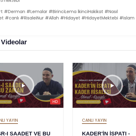
etmektebi
Derman #Lemalar #BirinciLema İkinciHakikat #Nasıl
et #canlı #RisaleiNur #Allah #Hidayet #HidayetMektebi #islam
 Videolar
HD
NLI YAYIN
CANLI YAYIN
DER'İN İSPATI -
KADERİN HER ŞEYİ