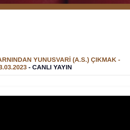
RNINDAN YUNUSVARİ (A.S.) ÇIKMAK -
.03.2023
-
CANLI YAYIN