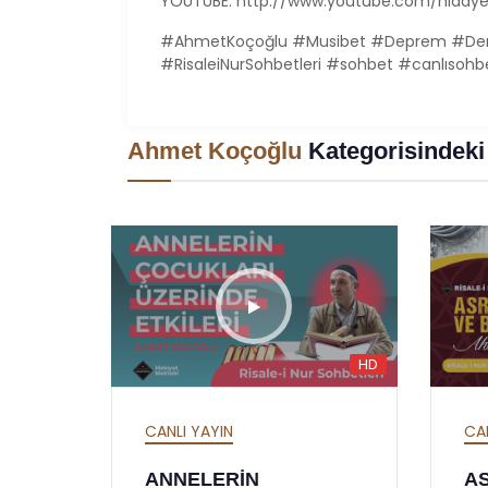
YOUTUBE: http://www.youtube.com/hiday
#AhmetKoçoğlu #Musibet #Deprem #Dert #
#RisaleiNurSohbetleri #sohbet #canlısohb
Ahmet Koçoğlu
Kategorisindeki
HD
HD
CANLI YAYIN
CA
ASR-I SAADET VE BU
KA