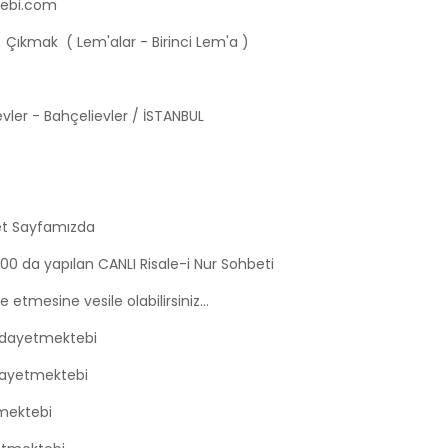
tebi.com
) Çıkmak ( Lem'alar - Birinci Lem'a )
vler - Bahçelievler / İSTANBUL
t Sayfamızda
:00 da yapılan CANLI Risale-i Nur Sohbeti
etmesine vesile olabilirsiniz...
idayetmektebi
dayetmektebi
mektebi