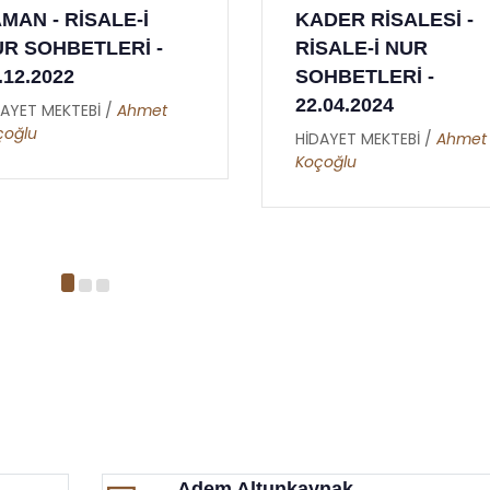
DER RİSALESİ -
GÜZELDİR, HAYIRDI
SALE-İ NUR
ONDAN GELEN ŞER
HBETLERİ -
DE HAYIRDIR,
.04.2024
ÇİRKİNLİK DE
GÜZELDİR -02.05.20
DAYET MEKTEBİ /
Ahmet
çoğlu
HİDAYET MEKTEBİ /
Ahmet
Koçoğlu
Adem Altunkaynak