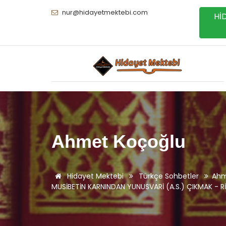
nur@hidayetmektebi.com
Hİ
Ahmet Koçoğlu
Hidayet Mektebi
Türkçe Sohbetler
Ahm
MUSİBETİN KARNINDAN YUNUSVARİ (A.S.) ÇIKMAK - Rİ