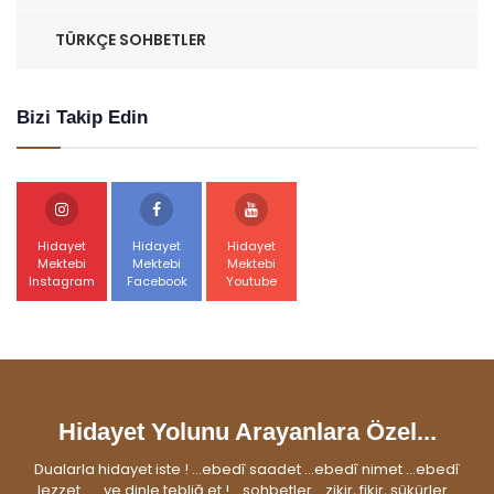
TÜRKÇE SOHBETLER
Bizi Takip Edin
Hidayet
Hidayet
Hidayet
Mektebi
Mektebi
Mektebi
Instagram
Facebook
Youtube
Hidayet Yolunu Arayanlara Özel...
Dualarla hidayet iste ! ...ebedî saadet ...ebedî nimet ...ebedî
lezzet... ...ve dinle tebliğ et ! ...sohbetler ...zikir, fikir, şükürler...