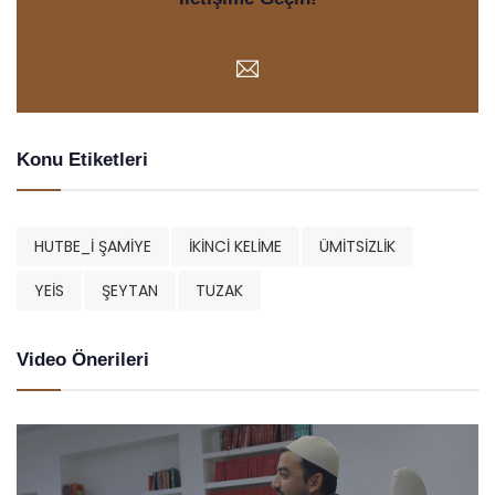
Konu Etiketleri
HUTBE_İ ŞAMİYE
İKİNCİ KELİME
ÜMİTSİZLİK
YEİS
ŞEYTAN
TUZAK
Video Önerileri