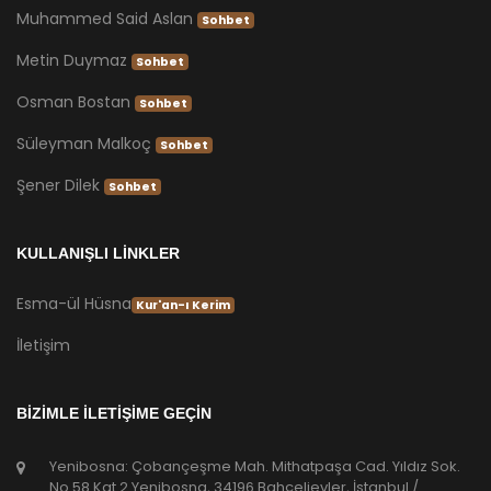
Muhammed Said Aslan
Sohbet
Metin Duymaz
Sohbet
Osman Bostan
Sohbet
Süleyman Malkoç
Sohbet
Şener Dilek
Sohbet
KULLANIŞLI LİNKLER
Esma-ül Hüsna
Kur'an-ı Kerim
İletişim
BİZİMLE İLETİŞİME GEÇİN
Yenibosna: Çobançeşme Mah. Mithatpaşa Cad. Yıldız Sok.
No.58 Kat.2 Yenibosna, 34196 Bahçelievler, İstanbul /