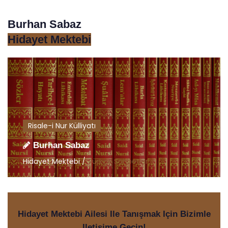
Burhan Sabaz
Hidayet Mektebi
Risale-i Nur Külliyatı
Burhan Sabaz
Hidayet Mektebi /
Türkçe Sohbetler
Hidayet Mektebi Ailesi Ile Tanışmak Için Bizimle
Iletişime Geçin!