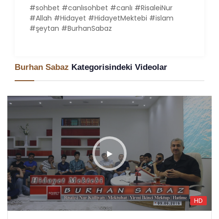
#sohbet #canlısohbet #canlı #RisaleiNur
#Allah #Hidayet #HidayetMektebi #islam
#şeytan #BurhanSabaz
Burhan Sabaz
Kategorisindeki Videolar
HD