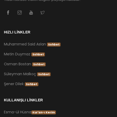
HIZLI LİNKLER
Muhammed Said Aslan
Sohbet
Metin Duymaz
Sohbet
Osman Bostan
Sohbet
Süleyman Malkoç
Sohbet
Şener Dilek
Sohbet
KULLANIŞLI LİNKLER
Esma-ül Hüsna
Kur'an-ı Kerim