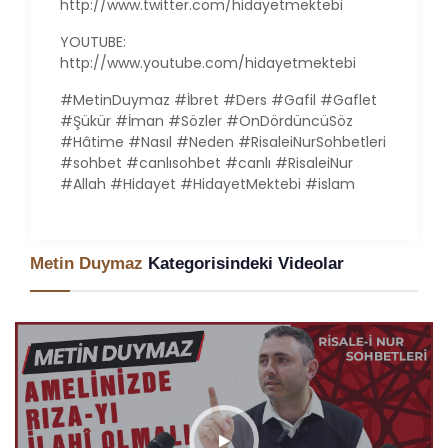
http://www.twitter.com/hidayetmektebi
YOUTUBE:
http://www.youtube.com/hidayetmektebi
#MetinDuymaz #İbret #Ders #Gafil #Gaflet
#Şükür #İman #Sözler #OnDördüncüSöz
#Hâtime #Nasıl #Neden #RisaleiNurSohbetleri
#sohbet #canlısohbet #canlı #RisaleiNur
#Allah #Hidayet #HidayetMektebi #islam
Metin Duymaz
Kategorisindeki Videolar