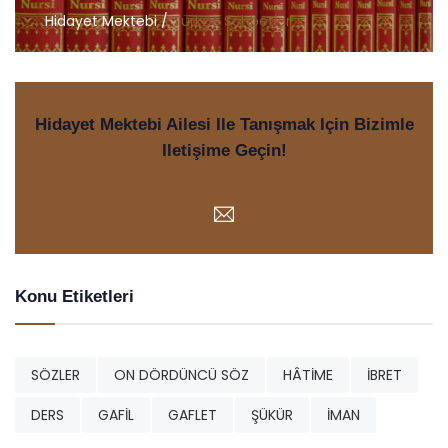
Hidayet Mektebi /
Türkçe Sohbetler
Hidayet Mektebi Ailesi Ile Tanışmak Için Bizimle
Iletişime Geçin!
Konu Etiketleri
SÖZLER
ON DÖRDÜNCÜ SÖZ
HÂTİME
İBRET
DERS
GAFİL
GAFLET
ŞÜKÜR
İMAN