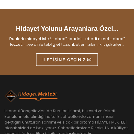
Hidayet Yolunu Arayanlara Özel...
Dualarla hidayet iste ! ...ebedî saadet ...ebedî nimet ...ebedî
lezzet... ...ve dinle tebliğ et ! ...sohbetler ...zikir, fikir, şükürler...
İLETIŞIME GEÇINIZ
İstanbul Bahçelievler 'de Kurulan İslamî, bilimsel ve felsefi
konuların ele alındığı haftalık sohbetleriyle zamanın nasıl
geçtiğini unutturan samimi ve sıcak bir ortama HİDAYET MEKTEBİ
olarak sizleri de bekliyoruz. Sohbetlerimizde Risale-i Nur Külliyatı
'ndan istifade edilen bilgiler paylaşılmaktadır.