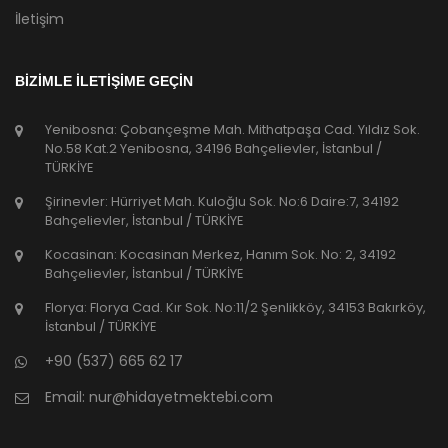
İletişim
BİZİMLE İLETİŞİME GEÇİN
Yenibosna: Çobançeşme Mah. Mithatpaşa Cad. Yıldız Sok.
No.58 Kat.2 Yenibosna, 34196 Bahçelievler, İstanbul /
TÜRKİYE
Şirinevler: Hürriyet Mah. Kuloğlu Sok. No:6 Daire:7, 34192
Bahçelievler, İstanbul / TÜRKİYE
Kocasinan: Kocasinan Merkez, Hanım Sok. No: 2, 34192
Bahçelievler, İstanbul / TÜRKİYE
Florya: Florya Cad. Kır Sok. No:11/2 Şenlikköy, 34153 Bakırköy,
İstanbul / TÜRKİYE
+90 (537) 665 62 17
Email:
nur@hidayetmektebi.com