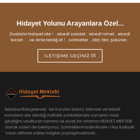
Hidayet Yolunu Arayanlara Özel...
Dualarla hidayet iste ! ...ebedî saadet ...ebedî nimet ...ebedî
lezzet... ...ve dinle tebliğ et ! ...sohbetler ...zikir, fikir, şükürler...
İLETIŞIME GEÇINIZ
İstanbul Bahçelievler 'de Kurulan İslamî, bilimsel ve felsefi
konuların ele alındığı haftalık sohbetleriyle zamanın nasıl
geçtiğini unutturan samimi ve sıcak bir ortama HİDAYET MEKTEBİ
olarak sizleri de bekliyoruz. Sohbetlerimizde Risale-i Nur Külliyatı
'ndan istifade edilen bilgiler paylaşılmaktadır.