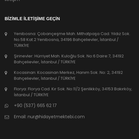
BİZİMLE İLETİŞİME GEÇİN
Yenibosna: Çobançeşme Mah. Mithatpaşa Cad. Yıldız Sok.
No.58 Kat.2 Yenibosna, 34196 Bahçelievler, İstanbul /
TÜRKİYE
Şirinevler: Hürriyet Mah. Kuloğlu Sok. No:6 Daire:7, 34192
Bahçelievler, İstanbul / TÜRKİYE
Kocasinan: Kocasinan Merkez, Hanım Sok. No: 2, 34192
Bahçelievler, İstanbul / TÜRKİYE
Florya: Florya Cad. Kır Sok. No:11/2 Şenlikköy, 34153 Bakırköy,
İstanbul / TÜRKİYE
+90 (537) 665 62 17
Email:
nur@hidayetmektebi.com