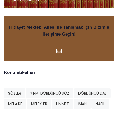
Hidayet Mektebi /
Türkçe Sohbetler
Hidayet Mektebi Ailesi Ile Tanışmak Için Bizimle
Iletişime Geçin!
Konu Etiketleri
SÖZLER
YİRMİ DÖRDÜNCÜ SÖZ
DÖRDÜNCÜ DAL
MELÂİKE
MELEKLER
ÜMMET
İMAN
NASIL