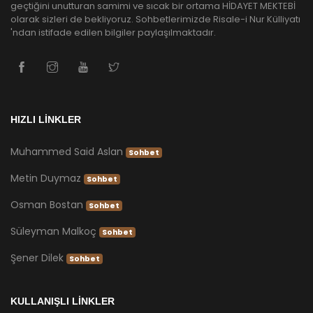
geçtiğini unutturan samimi ve sıcak bir ortama HİDAYET MEKTEBİ
olarak sizleri de bekliyoruz. Sohbetlerimizde Risale-i Nur Külliyatı
'ndan istifade edilen bilgiler paylaşılmaktadır.
HIZLI LİNKLER
Muhammed Said Aslan
Sohbet
Metin Duymaz
Sohbet
Osman Bostan
Sohbet
Süleyman Malkoç
Sohbet
Şener Dilek
Sohbet
KULLANIŞLI LİNKLER