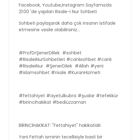
Facebook, Youtube,Instagram Sayfamızda
21:00 'de yapılan Risale-i Nur Sohbeti
Sohbeti paylaşarak daha çok insanın istifade
etmesine vesile olabilirsiniz...
#ProfDrŞenerDlilek #sohbet
#RisaleiNurSohbetleri #canlısohbet #canlı
#RisaleiNur #ŞenerDilek #Allah #yeni
#islamsohbet #risale #KuranHizmeti
#fettahiyet #ayetulkubra #şualar #tefekkür
#birincihakikat #bediüzzaman
BİRİNCİHAKİKAT: "Fettahiyet" hakikatidir.
Yani Fettah isminin tecellisiyle basit bir