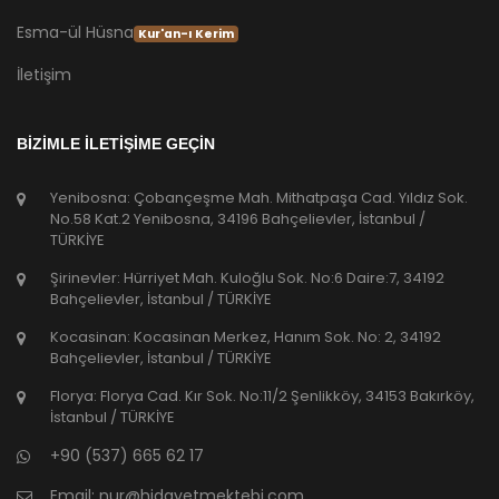
Esma-ül Hüsna
Kur'an-ı Kerim
İletişim
BİZİMLE İLETİŞİME GEÇİN
Yenibosna: Çobançeşme Mah. Mithatpaşa Cad. Yıldız Sok.
No.58 Kat.2 Yenibosna, 34196 Bahçelievler, İstanbul /
TÜRKİYE
Şirinevler: Hürriyet Mah. Kuloğlu Sok. No:6 Daire:7, 34192
Bahçelievler, İstanbul / TÜRKİYE
Kocasinan: Kocasinan Merkez, Hanım Sok. No: 2, 34192
Bahçelievler, İstanbul / TÜRKİYE
Florya: Florya Cad. Kır Sok. No:11/2 Şenlikköy, 34153 Bakırköy,
İstanbul / TÜRKİYE
+90 (537) 665 62 17
Email:
nur@hidayetmektebi.com