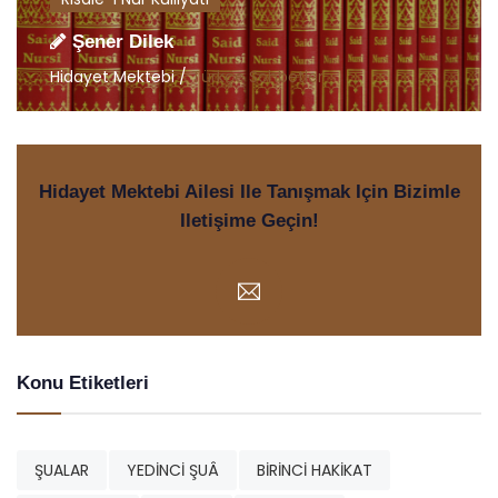
Şener Dilek
Hidayet Mektebi /
Türkçe Sohbetler
Hidayet Mektebi Ailesi Ile Tanışmak Için Bizimle
Iletişime Geçin!
Konu Etiketleri
ŞUALAR
YEDİNCİ ŞUÂ
BİRİNCİ HAKİKAT