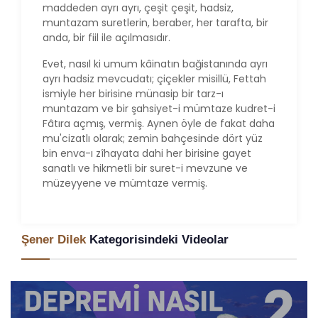
maddeden ayrı ayrı, çeşit çeşit, hadsiz,
muntazam suretlerin, beraber, her tarafta, bir
anda, bir fiil ile açılmasıdır.
Evet, nasıl ki umum kâinatın bağistanında ayrı
ayrı hadsiz mevcudatı; çiçekler misillü, Fettah
ismiyle her birisine münasip bir tarz-ı
muntazam ve bir şahsiyet-i mümtaze kudret-i
Fâtıra açmış, vermiş. Aynen öyle de fakat daha
mu'cizatlı olarak; zemin bahçesinde dört yüz
bin enva-ı zîhayata dahi her birisine gayet
sanatlı ve hikmetli bir suret-i mevzune ve
müzeyyene ve mümtaze vermiş.
Şener Dilek
Kategorisindeki Videolar