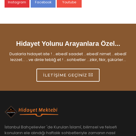
Instagram
Facebook
Youtube
Hidayet Yolunu Arayanlara Özel...
Dualarla hidayet iste ! ...ebedî saadet ...ebedî nimet ...ebedî
lezzet... ...ve dinle tebliğ et ! ...sohbetler ...zikir, fikir, şükürler...
İLETIŞIME GEÇINIZ
İstanbul Bahçelievler 'de Kurulan İslamî, bilimsel ve felsefi
konuların ele alındığı haftalık sohbetleriyle zamanın nasıl