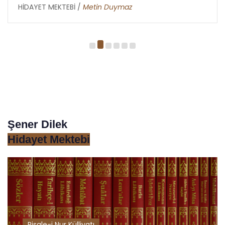
HİDAYET MEKTEBİ /
Metin Duymaz
Şener Dilek
Hidayet Mektebi
Risale-i Nur Külliyatı