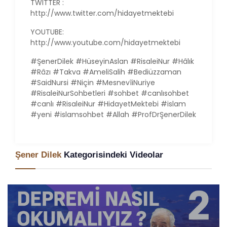
TWITTER :
http://www.twitter.com/hidayetmektebi
YOUTUBE:
http://www.youtube.com/hidayetmektebi
#ŞenerDilek #HüseyinAslan #RisaleiNur #Hâlık
#Râzı #Takva #AmeliSalih #Bediüzzaman
#SaidNursi #Niçin #MesnevîiNuriye
#RisaleiNurSohbetleri #sohbet #canlısohbet
#canlı #RisaleiNur #HidayetMektebi #islam
#yeni #islamsohbet #Allah #ProfDrŞenerDilek
Şener Dilek
Kategorisindeki Videolar