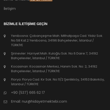
İletişim
BİZİMLE İLETİŞİME GEÇİN
Yenibosna: Çobançeşme Mah. Mithatpaşa Cad. Yıldız Sok.
No.58 Kat.2 Yenibosna, 34196 Bahçelievler, İstanbul /
TÜRKİYE
Şirinevler: Hürriyet Mah. Kuloğlu Sok. No:6 Daire:7, 34192
Bahçelievler, İstanbul / TÜRKİYE
Kocasinan: Kocasinan Merkez, Hanım Sok. No: 2, 34192
Bahçelievler, İstanbul / TÜRKİYE
Florya: Florya Cad. Kır Sok. No:11/2 Şenlikköy, 34153 Bakırköy,
İstanbul / TÜRKİYE
+90 (537) 665 62 17
Email:
nur@hidayetmektebi.com