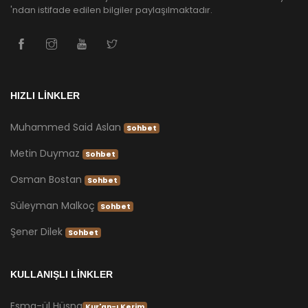
'ndan istifade edilen bilgiler paylaşılmaktadır.
HIZLI LİNKLER
Muhammed Said Aslan
Sohbet
Metin Duymaz
Sohbet
Osman Bostan
Sohbet
Süleyman Malkoç
Sohbet
Şener Dilek
Sohbet
KULLANIŞLI LİNKLER
Esma-ül Hüsna
Kur'an-ı Kerim