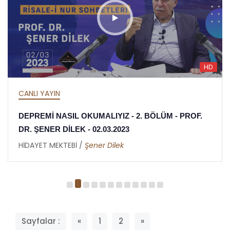
HD
CANLI YAYIN
DEPREMİ NASIL OKUMALIYIZ - 2. BÖLÜM - PROF.
DR. ŞENER DİLEK - 02.03.2023
HİDAYET MEKTEBİ /
Şener Dilek
Sayfalar :
«
1
2
»