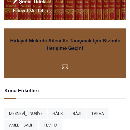
Şener Dilek
Hidayet Mektebi /
Türkçe Sohbetler
Hidayet Mektebi Ailesi Ile Tanışmak Için Bizimle
Iletişime Geçin!
Konu Etiketleri
MESNEVİ_İ NURİYE
HÂLIK
RÂZI
TAKVA
AMEL_İ SALİH
TEVHİD