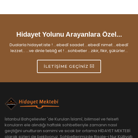
Hidayet Yolunu Arayanlara Özel...
Dualarla hidayet iste ! ...ebedî saadet ...ebedî nimet ...ebedî
lezzet... ...ve dinle tebliğ et ! ...sohbetler ...zikir, fikir, şükürler...
İLETIŞIME GEÇINIZ
İstanbul Bahçelievler 'de Kurulan İslamî, bilimsel ve felsefi
konuların ele alındığı haftalık sohbetleriyle zamanın nasıl
geçtiğini unutturan samimi ve sıcak bir ortama HİDAYET MEKTEBİ
olarak sizleri de bekliyoruz. Sohbetlerimizde Risale-i Nur Külliyatı