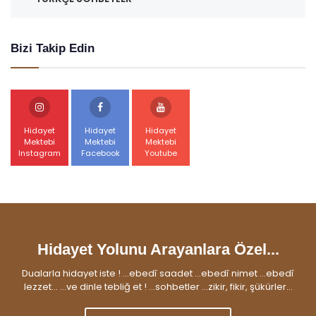
Bizi Takip Edin
Hidayet
Hidayet
Hidayet
Mektebi
Mektebi
Mektebi
Instagram
Facebook
Youtube
Hidayet Yolunu Arayanlara Özel...
Dualarla hidayet iste ! ...ebedî saadet ...ebedî nimet ...ebedî
lezzet... ...ve dinle tebliğ et ! ...sohbetler ...zikir, fikir, şükürler...