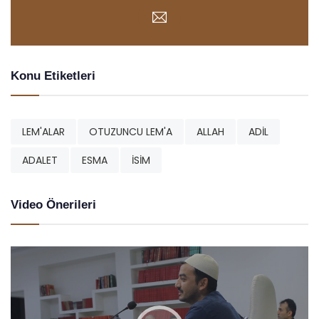
Konu Etiketleri
LEM'ALAR
OTUZUNCU LEM'A
ALLAH
ADİL
ADALET
ESMA
İSİM
Video Önerileri