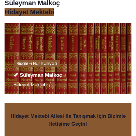
Süleyman Malkoç
Hidayet Mektebi
Risale-i Nur Külliyatı
Süleyman Malkoç
Hidayet Mektebi /
Türkçe Sohbetler
Hidayet Mektebi Ailesi Ile Tanışmak Için Bizimle
Iletişime Geçin!