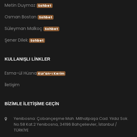
Metin Duymaz
Sohbet
Osman Bostan
Sohbet
Süleyman Malkoç
Sohbet
Şener Dilek
Sohbet
KULLANIŞLI LİNKLER
Esma-ül Hüsna
Kur'an-ı Kerim
İletişim
BİZİMLE İLETİŞİME GEÇİN
Yenibosna: Çobançeşme Mah. Mithatpaşa Cad. Yıldız Sok.
No.58 Kat.2 Yenibosna, 34196 Bahçelievler, İstanbul /
TÜRKİYE