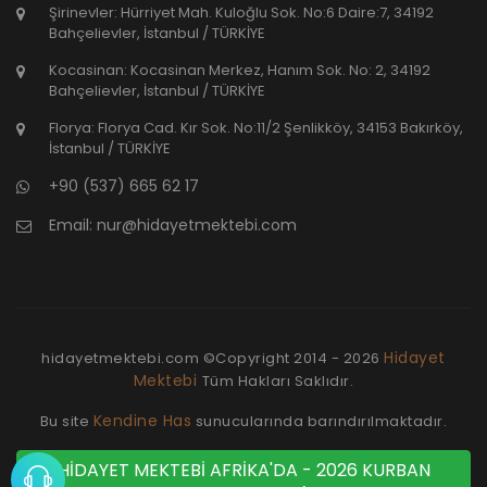
Şirinevler: Hürriyet Mah. Kuloğlu Sok. No:6 Daire:7, 34192
Bahçelievler, İstanbul / TÜRKİYE
Kocasinan: Kocasinan Merkez, Hanım Sok. No: 2, 34192
Bahçelievler, İstanbul / TÜRKİYE
Florya: Florya Cad. Kır Sok. No:11/2 Şenlikköy, 34153 Bakırköy,
İstanbul / TÜRKİYE
+90 (537) 665 62 17
Email:
nur@hidayetmektebi.com
Hidayet
hidayetmektebi.com ©Copyright
2014 - 2026
Mektebi
Tüm Hakları Saklıdır.
Kendine Has
Bu site
sunucularında barındırılmaktadır.
HİDAYET MEKTEBİ AFRİKA'DA - 2026 KURBAN