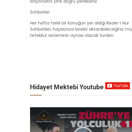
istiyorsanız yine doğru yerdesiniz.
ALLAH'IN İSİMLERİ - EL-
AL
MELİK - 04
RA
Sohbetler
HİDAYET MEKTEBİ /
Esma-ül
Hİ
Her hafta farklı bir konuğun yer aldığı Risale-i Nur
Hüsna
Hü
Sohbetleri, hayatınıza birebir aktarabileceğiniz
tefekkür sisteminin aynası olacak türden.
Hidayet Mektebi Youtube