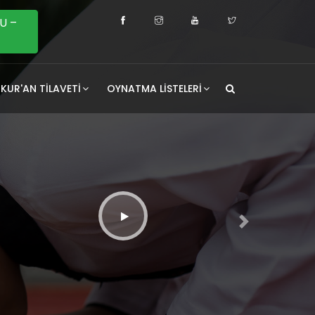
U –
KUR'AN TILAVETI
OYNATMA LISTELERI
Sonraki