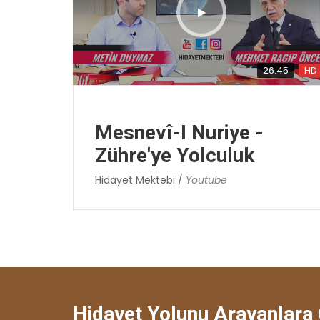
26:45
HD
Mesnevî-I Nuriye -
Zühre'ye Yolculuk
Hidayet Mektebi /
Youtube
Hidayet Yolunu Arayanlara 