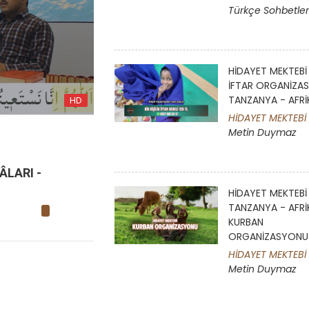
Türkçe Sohbetler
HD
ER
HAFTALIK SOHBETLER
HİDAYET MEKTEBİ
İFTAR ORGANİZA
'MİNİN
LEM'ALAR - YİRMİ
TANZANYA - AFRİ
HD
SEKİZİNCİ LEM'A - YİRMİ
HİDAYET MEKTEBİ 
Metin Duymaz
YEDİNCİ NÜKTE
EBİ /
Hüseyin
CANLI YAYIN
HİDAYET MEKTEBİ /
Süleyman
Malkoç
ÂLARI -
ÖMÜR SERMAYESİ PEK AZDIR - Rİ
SOHBETLERİ - 16.12.2022
HİDAYET MEKTEBİ
TANZANYA - AFRİ
HİDAYET MEKTEBİ /
Serdal Döner
KURBAN
ORGANİZASYONU
HİDAYET MEKTEBİ 
Metin Duymaz