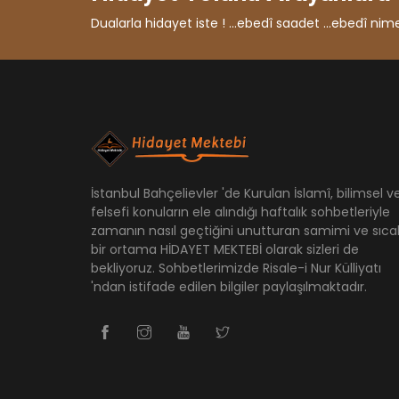
Dualarla hidayet iste ! ...ebedî saadet ...ebedî nimet ...
İstanbul Bahçelievler 'de Kurulan İslamî, bilimsel v
felsefi konuların ele alındığı haftalık sohbetleriyle
zamanın nasıl geçtiğini unutturan samimi ve sıca
bir ortama HİDAYET MEKTEBİ olarak sizleri de
bekliyoruz. Sohbetlerimizde Risale-i Nur Külliyatı
'ndan istifade edilen bilgiler paylaşılmaktadır.