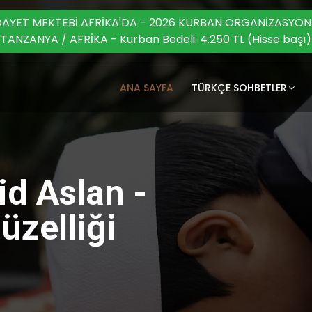
DAYET MEKTEBİ AFRİKA'DA - 2026 KURBAN ORGANİZASYON
TANZANYA / AFRİKA - Kurban Bedeli: 4.250 TL (Hisse başı)
ANA SAYFA
TÜRKÇE SOHBETLER