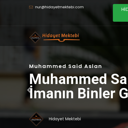
nur@hidayetmektebi.com
Hİ
Önceki