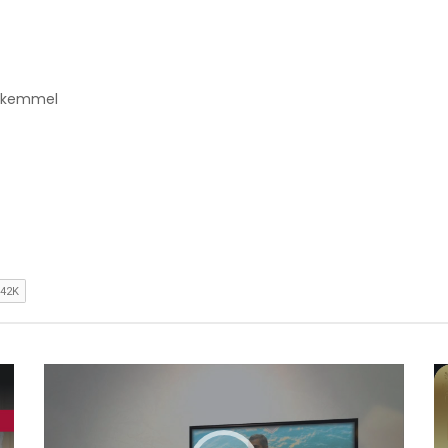
LAH'IN İSİMLERİ - ER
ALLAH'IN İSİMLERİ - 
HMAN - 02
KUDDÜS - 05
DAYET MEKTEBİ /
Esma-ül
HİDAYET MEKTEBİ /
Esma-
sna
Hüsna
 mükemmel