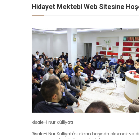
Hidayet Mektebi Web Sitesine Hoşg
HD
ALLAH'IN İSİMLERİ
ALL
Risale-i Nur Külliyatı
Risale-i Nur Külliyatı'nı ekran başında okumak ve 
ESMA-ÜL HÜSNA -
ES