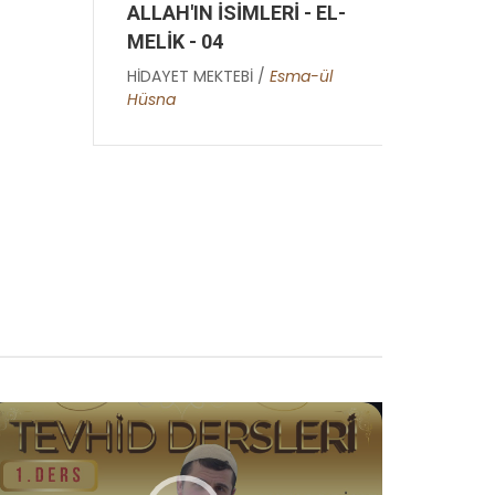
EL-
ALLAH'IN İSİMLERİ - EL-
ALLA
MELİK - 04
RAH
ül
HİDAYET MEKTEBİ /
Esma-ül
HİDAY
Hüsna
Hüsn