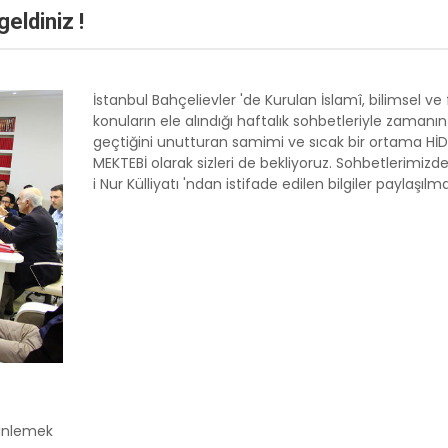
eldiniz !
İstanbul Bahçelievler 'de Kurulan İslamî, bilimsel ve 
konuların ele alındığı haftalık sohbetleriyle zamanın
geçtiğini unutturan samimi ve sıcak bir ortama Hİ
MEKTEBİ olarak sizleri de bekliyoruz. Sohbetlerimizde
i Nur Külliyatı 'ndan istifade edilen bilgiler paylaşılm
HD
AH'IN İSİMLERİ
ALLAH'IN İSİMLERİ
dinlemek
MA-ÜL HÜSNA -
ESMA-ÜL HÜSNA -