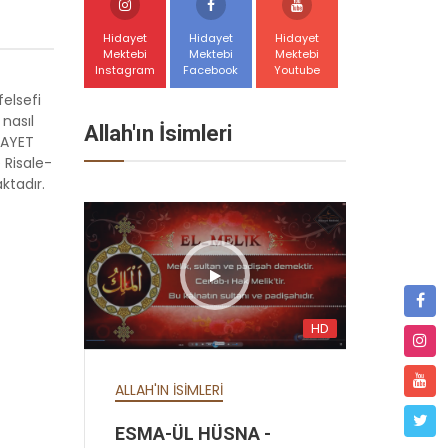
Hidayet
Hidayet
Hidayet
Mektebi
Mektebi
Mektebi
Instagram
Facebook
Youtube
felsefi
 nasıl
Allah'ın İsimleri
DAYET
 Risale-
aktadır.
HD
HD
ALLAH'IN İSİMLERİ
ALLAH'
ESMA-ÜL HÜSNA -
ESM