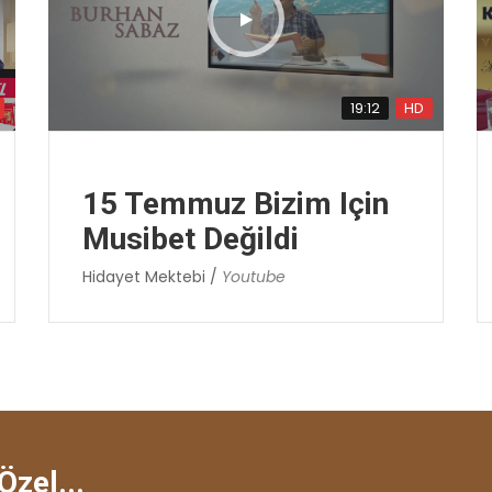
19:12
HD
15 Temmuz Bizim Için
Musibet Değildi
Hidayet Mektebi /
Youtube
Özel...