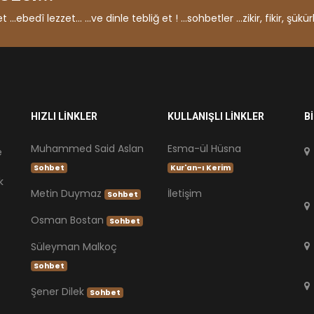
ebedî lezzet... ...ve dinle tebliğ et ! ...sohbetler ...zikir, fikir, şükürl
HIZLI LİNKLER
KULLANIŞLI LİNKLER
B
Muhammed Said Aslan
Esma-ül Hüsna
e
Sohbet
Kur'an-ı Kerim
k
Metin Duymaz
İletişim
Sohbet
Osman Bostan
Sohbet
Süleyman Malkoç
Sohbet
Şener Dilek
Sohbet