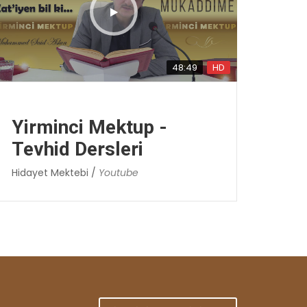
48:49
HD
Yirminci Mektup -
Tevhid Dersleri
Hidayet Mektebi /
Youtube