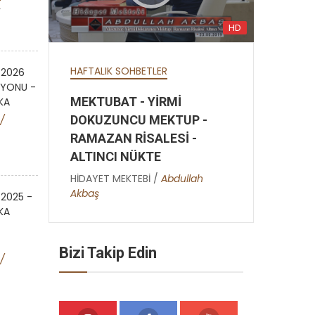
HD
HD
HAFTALIK SOHBETLER
HAF
 2026
SYONU -
MEKTUBAT - YİRMİ
SÖ
KA
HD
DOKUZUNCU MEKTUP -
SÖ
/
RAMAZAN RİSALESİ -
SÖ
CANLI YAYIN
ALTINCI NÜKTE
HİD
SALE-İ NUR
YA BAKİ ENTEL BAKİ - ÜÇÜNCÜ
HİDAYET MEKTEBİ /
Abdullah
Akbaş
İ NUR SOHBETLERİ - 15.12.20
 2025 -
KA
HİDAYET MEKTEBİ /
Osman Bostan
Bizi Takip Edin
/