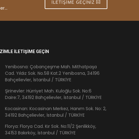
İLETIŞIME GEÇINIZ
er...
İZİMLE İLETİŞİME GEÇİN
Yenibosna: Çobançeşme Mah. Mithatpaşa
Cad. Yıldız Sok. No.58 Kat.2 Yenibosna, 34196
Bahçelievler, İstanbul / TÜRKİYE
Şirinevler: Hürriyet Mah. Kuloğlu Sok. No:6
Daire:7, 34192 Bahçelievler, İstanbul / TÜRKİYE
Kocasinan: Kocasinan Merkez, Hanım Sok. No: 2,
34192 Bahçelievler, İstanbul / TÜRKİYE
Florya: Florya Cad. Kır Sok. No:11/2 Şenlikköy,
34153 Bakırköy, İstanbul / TÜRKİYE