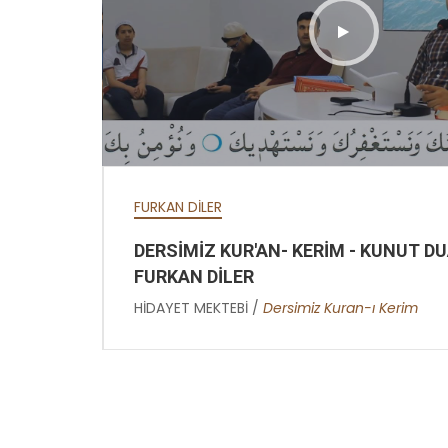
HD
HAFTALIK SOHBETLER
KISA SOHBETL
MEKTUBAT - YİRMİ İKİNCİ
NAMAZ MÜ
HD
MEKTUP - HATİME (
MİRACIDIR
GIYBET HAKKINDA )
HİDAYET MEKT
FURKAN DİLER
Yazıcı
HİDAYET MEKTEBİ /
Burhan Sabaz
ARI -
DERSİMİZ KUR'AN- KERİM - KUNUT DU
FURKAN DİLER
HİDAYET MEKTEBİ /
Dersimiz Kuran-ı Kerim